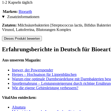
1-2 Kapseln täglich
Marken:
Bioearth
Zusatzinformationen
Zutaten:
Milchsäurebakterien [Streptococcus lactis, Bifidus Bakterie
Virunol, Lattoferrina, Blutorangen Komplex
Dieses Produkt bewerten
Erfahrungsberichte in Deutsch für Bioear
Aus unserem Magazin:
Ingwer, der Powerspender
Herpes – Hochsaison für Lippenbläschen
Warum eine optimale Darmbesiedelung mit Darmbakterien beso
Sportlernahrung – Leistungssteigerung durch richtige Ernährun
Wie die eigene Gehirnleistung verbessern?
VitalAbo entdecken:
Alnatura