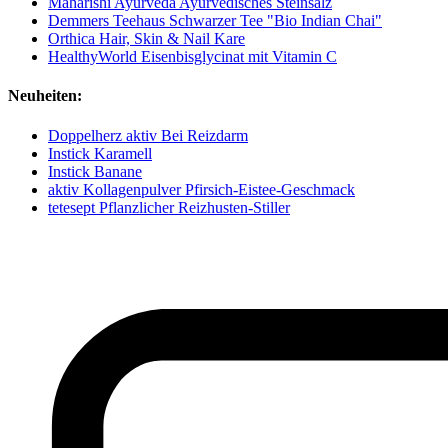
Maharishi Ayurveda Ayurvedisches Steinsalz
Demmers Teehaus Schwarzer Tee "Bio Indian Chai"
Orthica Hair, Skin & Nail Kare
HealthyWorld Eisenbisglycinat mit Vitamin C
Neuheiten:
Doppelherz aktiv Bei Reizdarm
Instick Karamell
Instick Banane
aktiv Kollagenpulver Pfirsich-Eistee-Geschmack
tetesept Pflanzlicher Reizhusten-Stiller