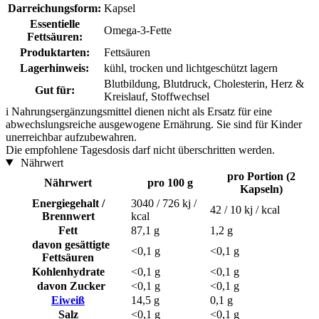
Darreichungsform:
Kapsel
Essentielle
Omega-3-Fette
Fettsäuren:
Produktarten:
Fettsäuren
Lagerhinweis:
kühl, trocken und lichtgeschützt lagern
Blutbildung, Blutdruck, Cholesterin, Herz &
Gut für:
Kreislauf, Stoffwechsel
i
Nahrungsergänzungsmittel dienen nicht als Ersatz für eine
abwechslungsreiche ausgewogene Ernährung. Sie sind für Kinder
unerreichbar aufzubewahren.
Die empfohlene Tagesdosis darf nicht überschritten werden.
Nährwert
pro Portion (2
Nährwert
pro 100 g
Kapseln)
Energiegehalt /
3040 / 726 kj /
42 / 10 kj / kcal
Brennwert
kcal
Fett
87,1 g
1,2 g
davon gesättigte
<0,1 g
<0,1 g
Fettsäuren
Kohlenhydrate
<0,1 g
<0,1 g
davon Zucker
<0,1 g
<0,1 g
Eiweiß
14,5 g
0,1 g
Salz
<0,1 g
<0,1 g