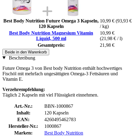
Best Body Nutrition Future Omega 3 Kapseln,
10,99 €
(93,93 €
120 Kapseln
/ kg)
Best Body Nutrition Magnesium Vitamin
10,99 €
Liquid, 500 ml
(21,98 € / l)
Gesamtpreis:
21,98 €
Beide in den Warenkorb
Beschreibung
Future Omega 3 von Best body Nutrition enthält hochwertiges
Fischöl mit mehrfach ungesättigten Omega-3 Fettsäuren und
Vitamin E.
Verzehrempfehlung:
Täglich 2 Kapseln mit viel Flüssigkeit einnehmen.
Art.-Nr.:
BBN-1000867
Inhalt:
120 Kapseln
EAN:
4260495462783
Hersteller-Nr.:
1000867
Marken:
Best Body Nutrition