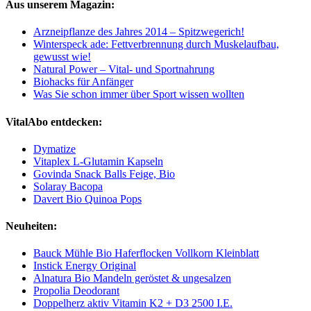
Aus unserem Magazin:
Arzneipflanze des Jahres 2014 – Spitzwegerich!
Winterspeck ade: Fettverbrennung durch Muskelaufbau,
gewusst wie!
Natural Power – Vital- und Sportnahrung
Biohacks für Anfänger
Was Sie schon immer über Sport wissen wollten
VitalAbo entdecken:
Dymatize
Vitaplex L-Glutamin Kapseln
Govinda Snack Balls Feige, Bio
Solaray Bacopa
Davert Bio Quinoa Pops
Neuheiten:
Bauck Mühle Bio Haferflocken Vollkorn Kleinblatt
Instick Energy Original
Alnatura Bio Mandeln geröstet & ungesalzen
Propolia Deodorant
Doppelherz aktiv Vitamin K2 + D3 2500 I.E.