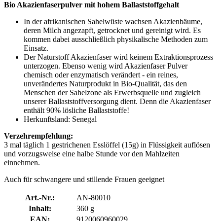
Bio Akazienfaserpulver mit hohem Ballaststoffgehalt
In der afrikanischen Sahelwüste wachsen Akazienbäume,
deren Milch angezapft, getrocknet und gereinigt wird. Es
kommen dabei ausschließlich physikalische Methoden zum
Einsatz.
Der Naturstoff Akazienfaser wird keinem Extraktionsprozess
unterzogen. Ebenso wenig wird Akazienfaser Pulver
chemisch oder enzymatisch verändert - ein reines,
unverändertes Naturprodukt in Bio-Qualität, das den
Menschen der Sahelzone als Erwerbsquelle und zugleich
unserer Ballaststoffversorgung dient. Denn die Akazienfaser
enthält 90% lösliche Ballaststoffe!
Herkunftsland: Senegal
Verzehrempfehlung:
3 mal täglich 1 gestrichenen Esslöffel (15g) in Flüssigkeit auflösen
und vorzugsweise eine halbe Stunde vor den Mahlzeiten
einnehmen.
Auch für schwangere und stillende Frauen geeignet
Art.-Nr.:
AN-80010
Inhalt:
360 g
EAN:
9120060960029