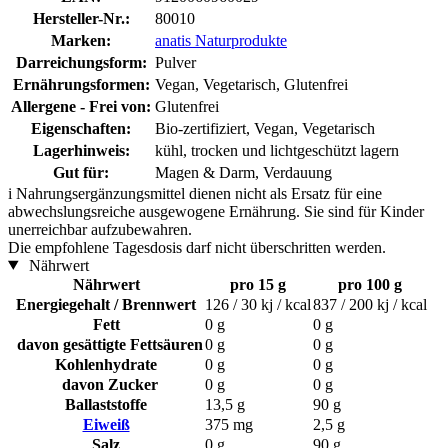
Hersteller-Nr.:
80010
Marken:
anatis Naturprodukte
Darreichungsform:
Pulver
Ernährungsformen:
Vegan, Vegetarisch, Glutenfrei
Allergene - Frei von:
Glutenfrei
Eigenschaften:
Bio-zertifiziert, Vegan, Vegetarisch
Lagerhinweis:
kühl, trocken und lichtgeschützt lagern
Gut für:
Magen & Darm, Verdauung
i
Nahrungsergänzungsmittel dienen nicht als Ersatz für eine
abwechslungsreiche ausgewogene Ernährung. Sie sind für Kinder
unerreichbar aufzubewahren.
Die empfohlene Tagesdosis darf nicht überschritten werden.
Nährwert
Nährwert
pro 15 g
pro 100 g
Energiegehalt / Brennwert
126 / 30 kj / kcal
837 / 200 kj / kcal
Fett
0 g
0 g
davon gesättigte Fettsäuren
0 g
0 g
Kohlenhydrate
0 g
0 g
davon Zucker
0 g
0 g
Ballaststoffe
13,5 g
90 g
Eiweiß
375 mg
2,5 g
Salz
0 g
90 g