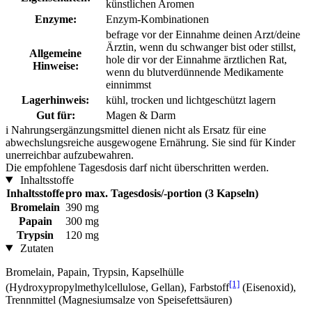
künstlichen Aromen
Enzyme:
Enzym-Kombinationen
befrage vor der Einnahme deinen Arzt/deine
Ärztin, wenn du schwanger bist oder stillst,
Allgemeine
hole dir vor der Einnahme ärztlichen Rat,
Hinweise:
wenn du blutverdünnende Medikamente
einnimmst
Lagerhinweis:
kühl, trocken und lichtgeschützt lagern
Gut für:
Magen & Darm
i
Nahrungsergänzungsmittel dienen nicht als Ersatz für eine
abwechslungsreiche ausgewogene Ernährung. Sie sind für Kinder
unerreichbar aufzubewahren.
Die empfohlene Tagesdosis darf nicht überschritten werden.
Inhaltsstoffe
Inhaltsstoffe
pro max. Tagesdosis/-portion (3 Kapseln)
Bromelain
390 mg
Papain
300 mg
Trypsin
120 mg
Zutaten
Bromelain, Papain, Trypsin, Kapselhülle
[1]
(Hydroxypropylmethylcellulose, Gellan), Farbstoff
(Eisenoxid),
Trennmittel (Magnesiumsalze von Speisefettsäuren)