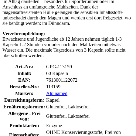
im Alltag darstellen – besonders für Sportler:innen oder im
Anschluss an umfangreiche Mahlzeiten. Dank der
magensaftresistenten Hülle gelangen die sensiblen Inhaltsstoffe
unbeschadet durch den Magen und werden erst dort freigesetzt, wo
sie benötigt werden: im Dünndarm.
Verzehrempfehlung:
Erwachsene und Jugendliche ab 12 Jahren nehmen täglich 1-3
Kapseln 1-2 Stunden vor oder nach den Mahlzeiten mit etwas
Wasser ein. Die maximale Tagesdosis von 3 Kapseln sollte nicht
überschritten werden.
Art.-Nr.:
GPG-113159
Inhalt:
60 Kapseln
EAN:
7613001122072
Hersteller-Nr.:
113159
Marken:
Alpinamed
Darreichungsform:
Kapsel
Ernährungsformen:
Glutenfrei, Laktosefrei
Allergene - Frei
Glutenfrei, Laktosefrei
von:
Produktarten:
Enzyme
OHNE Konservierungsstoffe, Frei von
Eigenschaften: