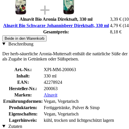
Alnavit Bio Aronia Direktsaft, 330 ml
3,39 €
(10
Alnavit Bio Schwarze Johannisbeer Direktsaft, 330 ml
4,79 €
(14
Gesamtpreis:
8,18 €
Beide in den Warenkorb
Beschreibung
Der herb-säuerliche Aronia-Muttersaft enthält die natürliche Süße de
als Zugabe in Getränken oder Süßspeisen.
Art.-Nr.:
XPI-MM-200063
Inhalt:
330 ml
EAN:
42278924
Hersteller-Nr.:
200063
Marken:
Alnavit
Ernährungsformen:
Vegan, Vegetarisch
Produktarten:
Fertiggetränke, Pulver & Sirup
Eigenschaften:
Vegan, Vegetarisch
Lagerhinweis:
kühl, trocken und lichtgeschützt lagern
Zutaten