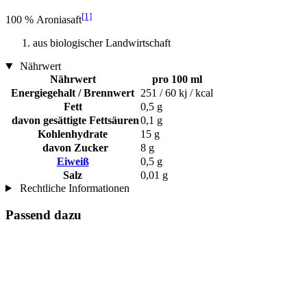
[1]
100 % Aroniasaft
aus biologischer Landwirtschaft
Nährwert
Nährwert
pro 100 ml
Energiegehalt / Brennwert
251 / 60 kj / kcal
Fett
0,5 g
davon gesättigte Fettsäuren
0,1 g
Kohlenhydrate
15 g
davon Zucker
8 g
Eiweiß
0,5 g
Salz
0,01 g
Rechtliche Informationen
Passend dazu