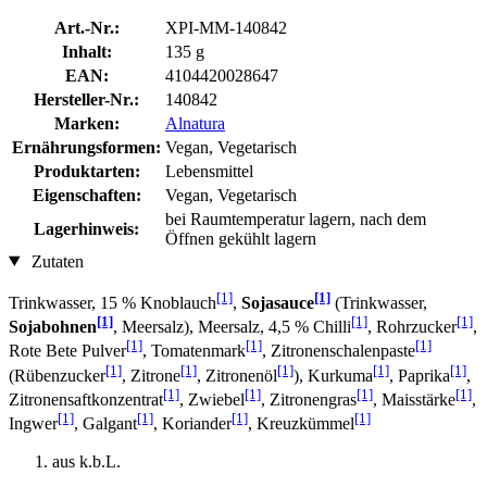
Art.-Nr.:
XPI-MM-140842
Inhalt:
135 g
EAN:
4104420028647
Hersteller-Nr.:
140842
Marken:
Alnatura
Ernährungsformen:
Vegan, Vegetarisch
Produktarten:
Lebensmittel
Eigenschaften:
Vegan, Vegetarisch
bei Raumtemperatur lagern, nach dem
Lagerhinweis:
Öffnen gekühlt lagern
Zutaten
[1]
[1]
Trinkwasser, 15 % Knoblauch
,
Sojasauce
(Trinkwasser,
[1]
[1]
[1]
Sojabohnen
, Meersalz), Meersalz, 4,5 % Chilli
, Rohrzucker
,
[1]
[1]
[1]
Rote Bete Pulver
, Tomatenmark
, Zitronenschalenpaste
[1]
[1]
[1]
[1]
[1]
(Rübenzucker
, Zitrone
, Zitronenöl
), Kurkuma
, Paprika
,
[1]
[1]
[1]
[1]
Zitronensaftkonzentrat
, Zwiebel
, Zitronengras
, Maisstärke
,
[1]
[1]
[1]
[1]
Ingwer
, Galgant
, Koriander
, Kreuzkümmel
aus k.b.L.