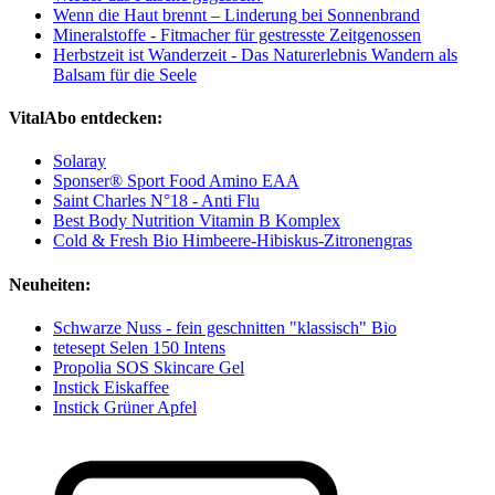
Wenn die Haut brennt – Linderung bei Sonnenbrand
Mineralstoffe - Fitmacher für gestresste Zeitgenossen
Herbstzeit ist Wanderzeit - Das Naturerlebnis Wandern als
Balsam für die Seele
VitalAbo entdecken:
Solaray
Sponser® Sport Food Amino EAA
Saint Charles N°18 - Anti Flu
Best Body Nutrition Vitamin B Komplex
Cold & Fresh Bio Himbeere-Hibiskus-Zitronengras
Neuheiten:
Schwarze Nuss - fein geschnitten "klassisch" Bio
tetesept Selen 150 Intens
Propolia SOS Skincare Gel
Instick Eiskaffee
Instick Grüner Apfel