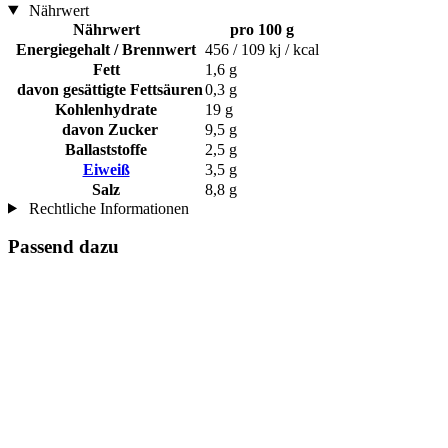
Nährwert
Nährwert
pro 100 g
Energiegehalt / Brennwert
456 / 109 kj / kcal
Fett
1,6 g
davon gesättigte Fettsäuren
0,3 g
Kohlenhydrate
19 g
davon Zucker
9,5 g
Ballaststoffe
2,5 g
Eiweiß
3,5 g
Salz
8,8 g
Rechtliche Informationen
Passend dazu