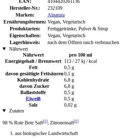
EAN:
4104420261136
Hersteller-Nr.:
232109
Marken:
Alnatura
Ernährungsformen:
Vegan, Vegetarisch
Produktarten:
Fertiggetränke, Pulver & Sirup
Eigenschaften:
Vegan, Vegetarisch
Lagerhinweis:
nach dem Öffnen rasch verbrauchen
Nährwert
Nährwert
pro 100 ml
Energiegehalt / Brennwert
113 / 27 kj / kcal
Fett
0,5 g
davon gesättigte Fettsäuren
0,1 g
Kohlenhydrate
6,8 g
davon Zucker
6,8 g
Ballaststoffe
0,5 g
Eiweiß
0,5 g
Salz
0,02 g
Zutaten
[1]
[1]
98 % Rote Bete Saft
, Zitronensaft
aus biologischer Landwirtschaft