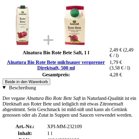
2,49 €
(2,49
Alnatura Bio Rote Bete Saft, 1 l
€ / l)
Alnatura Bio Rote Bete milchsauer vergorener
1,79 €
Direktsaft, 500 ml
(3,58 € / l)
Gesamtpreis:
4,28 €
Beide in den Warenkorb
Beschreibung
Der vegane
Alnatura Bio Rote Bete Saft
in Naturland-Qualität ist ein
Direktsaft aus Roter Bete und lediglich mit etwas Zitronensaft
abgestimmt. Sein Geschmack ist mild-süß und kann als Getränk
genossen oder als Zutat in Suppen und Saucen verwendet werden.
Art.-Nr.:
XPI-MM-232109
Inhalt:
1 l