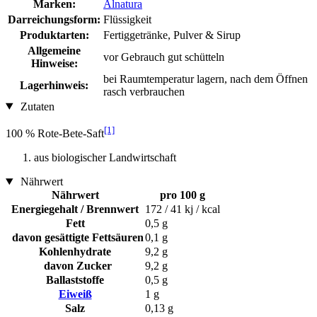
Marken:
Alnatura
Darreichungsform:
Flüssigkeit
Produktarten:
Fertiggetränke, Pulver & Sirup
Allgemeine
vor Gebrauch gut schütteln
Hinweise:
bei Raumtemperatur lagern, nach dem Öffnen
Lagerhinweis:
rasch verbrauchen
Zutaten
[1]
100 % Rote-Bete-Saft
aus biologischer Landwirtschaft
Nährwert
Nährwert
pro 100 g
Energiegehalt / Brennwert
172 / 41 kj / kcal
Fett
0,5 g
davon gesättigte Fettsäuren
0,1 g
Kohlenhydrate
9,2 g
davon Zucker
9,2 g
Ballaststoffe
0,5 g
Eiweiß
1 g
Salz
0,13 g