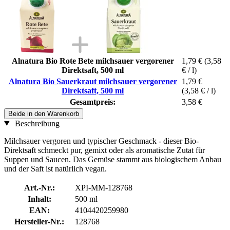
Alnatura Bio Rote Bete milchsauer vergorener
1,79 €
(3,58
Direktsaft, 500 ml
€ / l)
Alnatura Bio Sauerkraut milchsauer vergorener
1,79 €
Direktsaft, 500 ml
(3,58 € / l)
Gesamtpreis:
3,58 €
Beide in den Warenkorb
Beschreibung
Milchsauer vergoren und typischer Geschmack - dieser Bio-
Direktsaft schmeckt pur, gemixt oder als aromatische Zutat für
Suppen und Saucen. Das Gemüse stammt aus biologischem Anbau
und der Saft ist natürlich vegan.
Art.-Nr.:
XPI-MM-128768
Inhalt:
500 ml
EAN:
4104420259980
Hersteller-Nr.:
128768