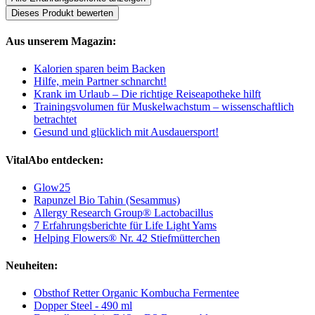
Dieses Produkt bewerten
Aus unserem Magazin:
Kalorien sparen beim Backen
Hilfe, mein Partner schnarcht!
Krank im Urlaub – Die richtige Reiseapotheke hilft
Trainingsvolumen für Muskelwachstum – wissenschaftlich
betrachtet
Gesund und glücklich mit Ausdauersport!
VitalAbo entdecken:
Glow25
Rapunzel Bio Tahin (Sesammus)
Allergy Research Group® Lactobacillus
7 Erfahrungsberichte für Life Light Yams
Helping Flowers® Nr. 42 Stiefmütterchen
Neuheiten:
Obsthof Retter Organic Kombucha Fermentee
Dopper Steel - 490 ml