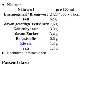
Nährwert
Nährwert
pro 100 ml
Energiegehalt / Brennwert
2428 / 580 kj / kcal
Fett
62 g
davon gesättigte Fettsäuren
7,6 g
Kohlenhydrate
3,9 g
davon Zucker
3,4 g
Ballaststoffe
0,6 g
Eiweiß
1,3 g
Salz
1,4 g
Rechtliche Informationen
Passend dazu