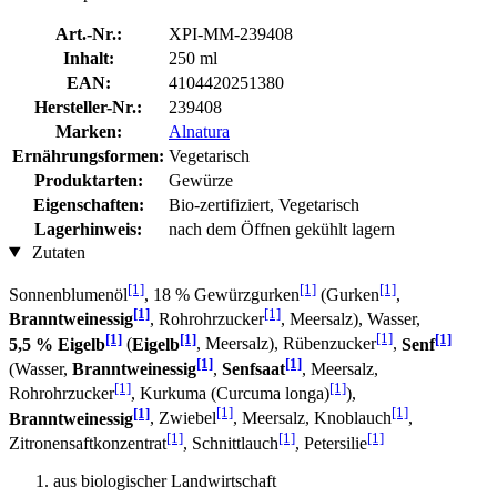
Art.-Nr.:
XPI-MM-239408
Inhalt:
250 ml
EAN:
4104420251380
Hersteller-Nr.:
239408
Marken:
Alnatura
Ernährungsformen:
Vegetarisch
Produktarten:
Gewürze
Eigenschaften:
Bio-zertifiziert, Vegetarisch
Lagerhinweis:
nach dem Öffnen gekühlt lagern
Zutaten
[1]
[1]
[1]
Sonnenblumenöl
, 18 % Gewürzgurken
(Gurken
,
[1]
[1]
Branntweinessig
, Rohrohrzucker
, Meersalz), Wasser,
[1]
[1]
[1]
[1]
5,5 % Eigelb
(
Eigelb
, Meersalz), Rübenzucker
,
Senf
[1]
[1]
(Wasser,
Branntweinessig
,
Senfsaat
, Meersalz,
[1]
[1]
Rohrohrzucker
, Kurkuma (Curcuma longa)
),
[1]
[1]
[1]
Branntweinessig
, Zwiebel
, Meersalz, Knoblauch
,
[1]
[1]
[1]
Zitronensaftkonzentrat
, Schnittlauch
, Petersilie
aus biologischer Landwirtschaft