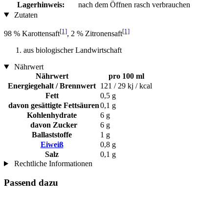
Lagerhinweis:
nach dem Öffnen rasch verbrauchen
Zutaten
[1]
[1]
98 % Karottensaft
, 2 % Zitronensaft
aus biologischer Landwirtschaft
Nährwert
Nährwert
pro 100 ml
Energiegehalt / Brennwert
121 / 29 kj / kcal
Fett
0,5 g
davon gesättigte Fettsäuren
0,1 g
Kohlenhydrate
6 g
davon Zucker
6 g
Ballaststoffe
1 g
Eiweiß
0,8 g
Salz
0,1 g
Rechtliche Informationen
Passend dazu