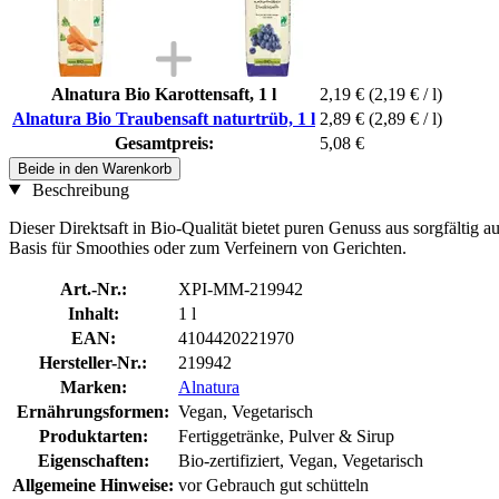
Alnatura Bio Karottensaft, 1 l
2,19 €
(2,19 € / l)
Alnatura Bio Traubensaft naturtrüb, 1 l
2,89 €
(2,89 € / l)
Gesamtpreis:
5,08 €
Beide in den Warenkorb
Beschreibung
Dieser Direktsaft in Bio-Qualität bietet puren Genuss aus sorgfältig
Basis für Smoothies oder zum Verfeinern von Gerichten.
Art.-Nr.:
XPI-MM-219942
Inhalt:
1 l
EAN:
4104420221970
Hersteller-Nr.:
219942
Marken:
Alnatura
Ernährungsformen:
Vegan, Vegetarisch
Produktarten:
Fertiggetränke, Pulver & Sirup
Eigenschaften:
Bio-zertifiziert, Vegan, Vegetarisch
Allgemeine Hinweise:
vor Gebrauch gut schütteln