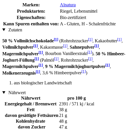
Marken:
Alnatura
Produktarten:
Riegel, Lebensmittel
Eigenschaften:
Bio-zertifiziert
Kann Spuren enthalten von:
A - Gluten, H - Schalenfrüchte
Zutaten
[1]
[1]
[1]
50 % Vollmilchschokolade
(Rohrohrzucker
, Kakaobutter
,
[1]
[1]
[1]
Vollmilchpulver
, Kakaomasse
,
Sahnepulver
,
[1]
[1]
Magermilchpulver
, Bourbon Vanilleextrakt
),
50 % Himbeer-
[1]
[1]
[1]
Joghurt-Füllung
(Palmöl
, Rohrohrzucker
,
[1]
[1]
Magermilchpulver
,
9 % Magermilchjoghurtpulver
,
[1]
[1]
Molkenerzeugnis
, 3,6 % Himbeerpulver
)
aus biologischer Landwirtschaft
Nährwert
Nährwert
pro 100 g
Energiegehalt / Brennwert
2391 / 571 kj / kcal
Fett
38 g
davon gesättigte Fettsäuren
21 g
Kohlenhydrate
48 g
davon Zucker
47 g