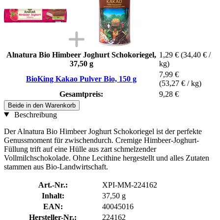
Alnatura Bio Himbeer Joghurt Schokoriegel,
1,29 €
(34,40 € /
37,50 g
kg)
7,99 €
BioKing Kakao Pulver Bio, 150 g
(53,27 € / kg)
Gesamtpreis:
9,28 €
Beide in den Warenkorb
Beschreibung
Der Alnatura Bio Himbeer Joghurt Schokoriegel ist der perfekte
Genussmoment für zwischendurch. Cremige Himbeer-Joghurt-
Füllung trift auf eine Hülle aus zart schmelzender
Vollmilchschokolade. Ohne Lecithine hergestellt und alles Zutaten
stammen aus Bio-Landwirtschaft.
Art.-Nr.:
XPI-MM-224162
Inhalt:
37,50 g
EAN:
40045016
Hersteller-Nr.:
224162