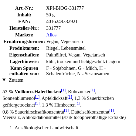
Art.-Nr.:
XPI-BIOG-331777
Inhalt:
50 g
EAN:
4016249332921
Hersteller-Nr.:
331777
Marken:
Allos
Ernährungsformen:
Vegan, Vegetarisch
Produktarten:
Riegel, Lebensmittel
Eigenschaften:
Palmölfrei, Vegan, Vegetarisch
Lagerhinweis:
kühl, trocken und lichtgeschützt lagern
Kann Spuren
F - Sojabohnen, G - Milch, H -
enthalten von:
Schalenfrüchte, N - Sesamsamen
Zutaten
[1]
[1]
57 % Vollkorn-Haferflocken
, Rohrzucker
,
[1]
[1]
Sonnenblumenöl
, Apfeldicksaft
, 1,3 % Sauerkirschen
[1]
[1]
gefriergetrocknet
, 1,3 % Himbeeren
,
[1]
[1]
0,8 % Sauerkirschsaftkonzentrat
, Dattelsaftkonzentrat
,
Meersalz, Antioxidationsmittel (stark tocopherolhaltige Extrakte)
Aus ökologischer Landwirtschaft