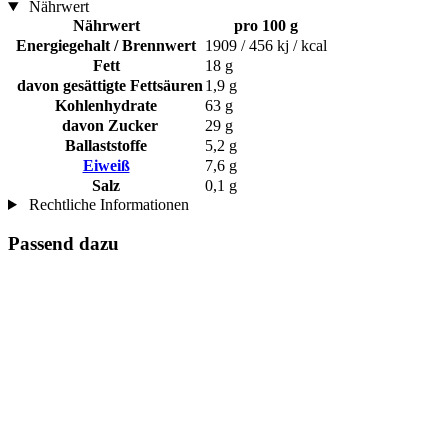
Nährwert
Nährwert
pro 100 g
Energiegehalt / Brennwert
1909 / 456 kj / kcal
Fett
18 g
davon gesättigte Fettsäuren
1,9 g
Kohlenhydrate
63 g
davon Zucker
29 g
Ballaststoffe
5,2 g
Eiweiß
7,6 g
Salz
0,1 g
Rechtliche Informationen
Passend dazu