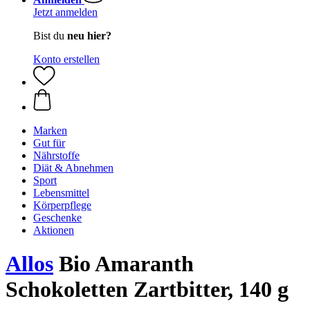
Jetzt anmelden
Bist du
neu hier?
Konto erstellen
Marken
Gut für
Nährstoffe
Diät & Abnehmen
Sport
Lebensmittel
Körperpflege
Geschenke
Aktionen
Allos
Bio Amaranth
Schokoletten Zartbitter, 140 g