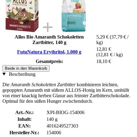
Allos Bio Amaranth Schokoletten
5,29 €
(37,79 € /
Zartbitter, 140 g
kg)
12,81 €
FutuNatura Erythritol, 1.000 g
(12,81 € / kg)
Gesamtpreis:
18,10 €
Beide in den Warenkorb
Beschreibung
Die
Amaranth Schokoletten Zartbitter
kombinieren leichten,
gepoppten Amaranth mit süßem ALLOS-Honig im Kern, umhüllt
von einer knackig herben Glasur aus feinster Zartbitterschokolade.
Optimal für den süßen Hunger zwischendurch.
Art.-Nr.:
XPI-BIOG-154006
Inhalt:
140 g
EAN:
4016249527303
Hersteller-Nr.:
154006