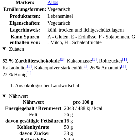
Marken:
Allos
Ernährungsformen:
Vegetarisch
Produktarten:
Lebensmittel
Eigenschaften:
Vegetarisch
Lagerhinweis:
kühl, trocken und lichtgeschützt lagern
Kann Spuren
A - Gluten, E - Erdnüsse, F - Sojabohnen, G
enthalten von:
- Milch, H - Schalenfrüchte
Zutaten
[1]
[1]
[1]
52 % Zartbitterschokolade
, Kakaomasse
, Rohrzucker
,
[1]
[1]
[1]
Kakaobutter
, Kakaopulver stark entölt
, 26 % Amaranth
,
[1]
22 % Honig
Aus ökologischer Landwirtschaft
Nährwert
Nährwert
pro 100 g
Energiegehalt / Brennwert
2043 / 488 kj / kcal
Fett
26 g
davon gesättigte Fettsäuren
16 g
Kohlenhydrate
50 g
davon Zucker
33 g
Ballaststoffe
8,3 g