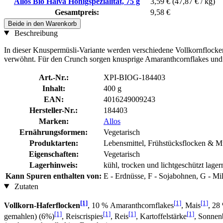
Allos Bio Halva Honigspezialität, 75 g
3,59 €
(47,87 € / kg)
Gesamtpreis:
9,58 €
Beide in den Warenkorb
Beschreibung
In dieser Knuspermüsli-Variante werden verschiedene Vollkornflock
verwöhnt. Für den Crunch sorgen knusprige Amaranthcornflakes und 
Art.-Nr.:
XPI-BIOG-184403
Inhalt:
400 g
EAN:
4016249009243
Hersteller-Nr.:
184403
Marken:
Allos
Ernährungsformen:
Vegetarisch
Produktarten:
Lebensmittel, Frühstücksflocken & M
Eigenschaften:
Vegetarisch
Lagerhinweis:
kühl, trocken und lichtgeschützt lager
Kann Spuren enthalten von:
E - Erdnüsse, F - Sojabohnen, G - Mil
Zutaten
[1]
[1]
[1]
Vollkorn-Haferflocken
, 10 % Amaranthcornflakes
, Mais
, 28
[1]
[1]
[1]
[1]
gemahlen) (6%)
, Reiscrispies
, Reis
, Kartoffelstärke
, Sonnen