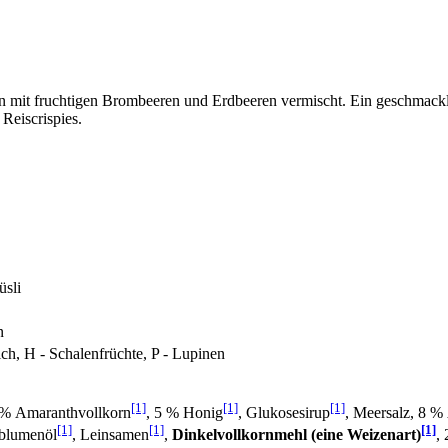
en mit fruchtigen Brombeeren und Erdbeeren vermischt. Ein geschmack
Reiscrispies.
üsli
n
ch, H - Schalenfrüchte, P - Lupinen
[1]
[1]
[1]
 % Amaranthvollkorn
, 5 % Honig
, Glukosesirup
, Meersalz, 8 %
[1]
[1]
[1]
blumenöl
, Leinsamen
,
Dinkelvollkornmehl (eine Weizenart)
,