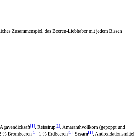
liches Zusammenspiel, das Beeren-Liebhaber mit jedem Bissen
[1]
[1]
 Agavendicksaft
, Reissirup
, Amaranthvollkorn (gepoppt und
[1]
[1]
[1]
 2 % Brombeeren
, 1 % Erdbeeren
,
Sesam
, Antioxidationsmittel