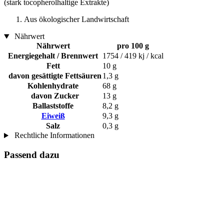
(stark tocopherolhaltige Extrakte)
Aus ökologischer Landwirtschaft
Nährwert
Nährwert
pro 100 g
Energiegehalt / Brennwert
1754 / 419 kj / kcal
Fett
10 g
davon gesättigte Fettsäuren
1,3 g
Kohlenhydrate
68 g
davon Zucker
13 g
Ballaststoffe
8,2 g
Eiweiß
9,3 g
Salz
0,3 g
Rechtliche Informationen
Passend dazu