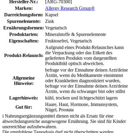
Hersteller-Nr.:
[ARG-70300]
Marken:
Allergy Research Group®
Darreichungsform:
Kapsel
Spurenelemente:
Zink
Ernährungsformen:
Vegetarisch
Produktarten:
Mineralstoffe & Spurenelemente
Eigenschaften:
Fruktosefrei, Vegetarisch
Aufgrund eines Produkt-Relaunches kann
die Verpackung oder das Etikett des
Produkt-Relaunch:
gelieferten Produkts vom dargestellten
Produktbild optisch abweichen.
befrage vor der Einnahme deinen Arzt/deine
Ärztin, wenn du Medikamente einnimmst
Allgemeine
oder Krankheiten diagnostiziert wurden,
Hinweise:
befrage vor der Einnahme deinen Arzt/deine
Ärztin, wenn du schwanger bist oder stillst
Lagerhinweis:
kühl, trocken und lichtgeschützt lagern
Haare, Haut, Hormone, Immunsystem,
Gut für:
Nägel, Prostata
i
Nahrungsergänzungsmittel dienen nicht als Ersatz für eine
abwechslungsreiche ausgewogene Ernährung. Sie sind für Kinder
unerreichbar aufzubewahren.
Die empfohlene Tagesdosis darf nicht überschritten werden.