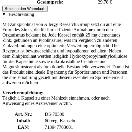
Gesamtpreis:
29,78 €
Beide in den Warenkorb
Beschreibung
Mit Zinkpicolinat von Allergy Research Group setzt du auf eine
Form des Zinks, die für ihre effiziente Aufnahme durch den
Organismus bekannt ist. Jede Kapsel enthält 25 mg elementares
Zink, gebunden an Picolinsäure, was im Vergleich zu anderen
Zinkverbindungen eine optimierte Verwertung ermöglicht. Die
Rezeptur ist bewusst schlicht und hypoallergen gehalten: Neben
dem Zinkpicolinat werden lediglich Hydroxypropylmethylcellulose
für die Kapselhülle sowie mikrokristalline Cellulose und
Magnesiumstearat als funktionelle Bestandteile verwendet. Damit ist
das Produkt eine ideale Ergänzung für Sportler:innen und Personen,
die ihre Ernährung gezielt mit diesem essentiellen Spurenelement
aufwerten möchten.
Verzehrempfehlung:
Täglich 1 Kapsel zu einer Mahlzeit einnehmen, oder nach
Anweisung eines Arztes/einer Ärztin.
Art.-Nr.:
DS-70300
Inhalt:
60 veg. Kapseln
EAN:
713947703001