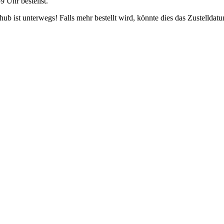
59 Uhr
bestellst.
b ist unterwegs! Falls mehr bestellt wird, könnte dies das Zustelldatu