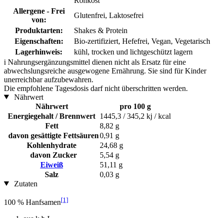
Rohkost
Allergene - Frei
Glutenfrei, Laktosefrei
von:
Produktarten:
Shakes & Protein
Eigenschaften:
Bio-zertifiziert, Hefefrei, Vegan, Vegetarisch
Lagerhinweis:
kühl, trocken und lichtgeschützt lagern
i
Nahrungsergänzungsmittel dienen nicht als Ersatz für eine
abwechslungsreiche ausgewogene Ernährung. Sie sind für Kinder
unerreichbar aufzubewahren.
Die empfohlene Tagesdosis darf nicht überschritten werden.
Nährwert
Nährwert
pro 100 g
Energiegehalt / Brennwert
1445,3 / 345,2 kj / kcal
Fett
8,82 g
davon gesättigte Fettsäuren
0,91 g
Kohlenhydrate
24,68 g
davon Zucker
5,54 g
Eiweiß
51,11 g
Salz
0,03 g
Zutaten
[1]
100 % Hanfsamen