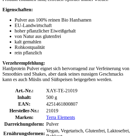
Eigenschaften:
Pulver aus 100% reinen Bio Hanfsamen
EU-Landwirtschaft
hoher pflanzlicher Eiweißgehalt
von Natur aus glutenfrei
kalt gemahlen
Rohkostqualität
rein pflanzlich
Verzehrempfehlung:
Hanfprotein Pulver eignet sich hervorragend zur Verfeinerung von
Smoothies und Shakes, aber dank seines nussigen Geschmacks
kann es auch Müslis und Süßspeisen beigegeben werden.
Art.-Nr.:
XAY-TE-21019
Inhalt:
500 g
EAN:
4251461800807
Hersteller-Nr.:
21019
Marken:
Terra Elements
Darreichungsform:
Pulver
Vegan, Vegetarisch, Glutenfrei, Laktosefrei,
Ernährungsformen: