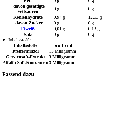
Fett
0 g
0 g
davon gesättigte
0 g
0 g
Fettsäuren
Kohlenhydrate
0,94 g
12,53 g
davon Zucker
0 g
0 g
Eiweiß
0,01 g
0,13 g
Salz
0 g
0 g
Inhaltsstoffe
Inhaltsstoffe
pro 15 ml
Pfefferminzöl
13 Milligramm
Gerstensaft-Extrakt
3 Milligramm
Alfalfa Saft-Konzentrat
3 Milligramm
Passend dazu