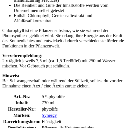
Manufacturing Practices)
Die Reinheit und Güte der Inhaltsstoffe werden vom
Unternehmen selbst getestet
Enthält Chlorophyll, Gerstensaftextrakt und
Alfalfasaftkonzentrat
Chlorophyll ist eine Pflanzensubstanz, wie sie während der
Photosynthese gebildet wird. Sie erlangt ihre Energie aus der Kraft
des Sonnenlichtes und entwickelt dadurch verschiedenste fördernde
Funktionen in der Pflanzenwelt.
Verzehrempfehlung
:
2 x täglich jeweils 7,5 ml (ca. 1,5 Teelöffel) mit 250 ml Wasser
mischen. Vor Gebrauch gut schütteln.
Hinweis:
Bei Schwangerschaft oder während der Stillzeit, solltest du vor der
Einnahme einen Arzt / eine Ärztin zurate ziehen.
Art.-Nr.:
SY-phytolife
Inhalt:
730 ml
Hersteller-Nr.:
phytolife
Marken:
Synergy
Darreichungsform:
Flüssigkeit
Produktarten:
Pflanzen- & Kräuterprodukte