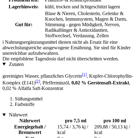
Lagerhinweis:
kühl, trocken und lichtgeschützt lagern
Blase & Nieren, Cholesterin, Gelenke &
Knochen, Immunsystem, Magen & Darm,
Gut für:
Stimmung - gegen Müdigkeit, Nerven,
Radikalfänger & Antioxidantien,
Stoffwechsel, Verdauung, Zellen
i
Nahrungsergänzungsmittel dienen nicht als Ersatz für eine
abwechslungsreiche ausgewogene Ernährung. Sie sind für Kinder
unerreichbar aufzubewahren.
Die empfohlene Tagesdosis darf nicht überschritten werden.
Zutaten
[1]
gereinigtes Wasser, pflanzliches Glycerin
, Kupfer-Chlorophyllin-
[2]
Komplex (E141)
, Pfefferminzöl,
0,02 % Gerstensaft-Extrakt
,
0,02 % Alfalfa Saft-Konzentrat
Süßungsmittel
Farbstoffe
Nährwert
Nährwert
pro 7,5 ml
pro 100 ml
Energiegehalt /
15,74 / 3,76 kj /
209,88 / 50,13 kj /
Brennwert
kcal
kcal