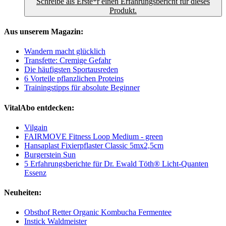
Schreibe als Erste*r einen Erfahrungsbericht für dieses
Produkt.
Aus unserem Magazin:
Wandern macht glücklich
Transfette: Cremige Gefahr
Die häufigsten Sportausreden
6 Vorteile pflanzlichen Proteins
Trainingstipps für absolute Beginner
VitalAbo entdecken:
Vilgain
FAIRMOVE Fitness Loop Medium - green
Hansaplast Fixierpflaster Classic 5mx2,5cm
Burgerstein Sun
5 Erfahrungsberichte für Dr. Ewald Töth® Licht-Quanten
Essenz
Neuheiten:
Obsthof Retter Organic Kombucha Fermentee
Instick Waldmeister