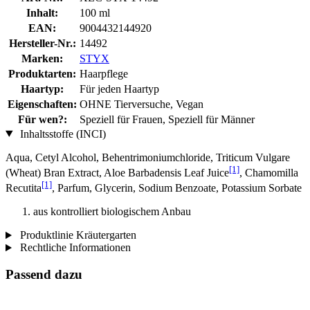
Inhalt:
100 ml
EAN:
9004432144920
Hersteller-Nr.:
14492
Marken:
STYX
Produktarten:
Haarpflege
Haartyp:
Für jeden Haartyp
Eigenschaften:
OHNE Tierversuche, Vegan
Für wen?:
Speziell für Frauen, Speziell für Männer
Inhaltsstoffe (INCI)
Aqua, Cetyl Alcohol, Behentrimoniumchloride, Triticum Vulgare
[1]
(Wheat) Bran Extract, Aloe Barbadensis Leaf Juice
, Chamomilla
[1]
Recutita
, Parfum, Glycerin, Sodium Benzoate, Potassium Sorbate
aus kontrolliert biologischem Anbau
Produktlinie Kräutergarten
Rechtliche Informationen
Passend dazu