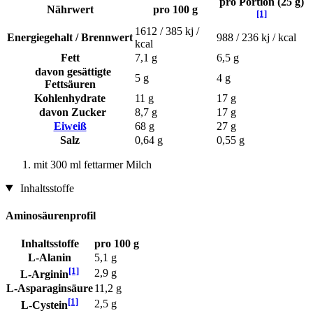
pro Portion (25 g)
Nährwert
pro 100 g
[1]
1612 / 385 kj /
Energiegehalt / Brennwert
988 / 236 kj / kcal
kcal
Fett
7,1 g
6,5 g
davon gesättigte
5 g
4 g
Fettsäuren
Kohlenhydrate
11 g
17 g
davon Zucker
8,7 g
17 g
Eiweiß
68 g
27 g
Salz
0,64 g
0,55 g
mit 300 ml fettarmer Milch
Inhaltsstoffe
Aminosäurenprofil
Inhaltsstoffe
pro 100 g
L-Alanin
5,1 g
[1]
2,9 g
L-Arginin
L-Asparaginsäure
11,2 g
[1]
2,5 g
L-Cystein