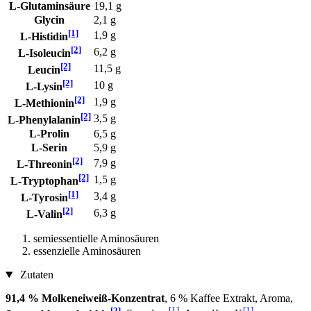
L-Glutaminsäure
19,1 g
Glycin
2,1 g
[1]
1,9 g
L-Histidin
[2]
6,2 g
L-Isoleucin
[2]
11,5 g
Leucin
[2]
10 g
L-Lysin
[2]
1,9 g
L-Methionin
[2]
3,5 g
L-Phenylalanin
L-Prolin
6,5 g
L-Serin
5,9 g
[2]
7,9 g
L-Threonin
[2]
1,5 g
L-Tryptophan
[1]
3,4 g
L-Tyrosin
[2]
6,3 g
L-Valin
semiessentielle Aminosäuren
essenzielle Aminosäuren
Zutaten
91,4 % Molkeneiweiß-Konzentrat
, 6 % Kaffee Extrakt, Aroma,
[2]
[1]
[1]