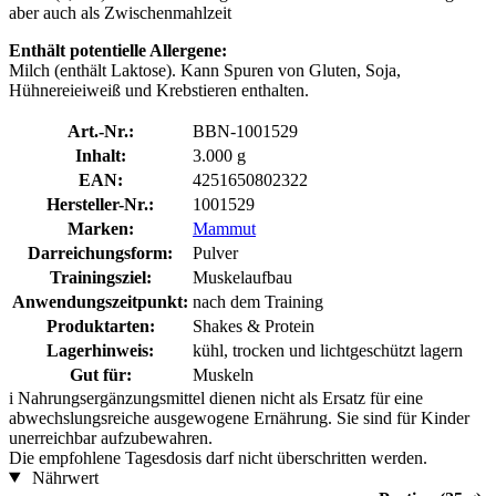
aber auch als Zwischenmahlzeit
Enthält potentielle Allergene:
Milch (enthält Laktose). Kann Spuren von Gluten, Soja,
Hühnereieiweiß und Krebstieren enthalten.
Art.-Nr.:
BBN-1001529
Inhalt:
3.000 g
EAN:
4251650802322
Hersteller-Nr.:
1001529
Marken:
Mammut
Darreichungsform:
Pulver
Trainingsziel:
Muskelaufbau
Anwendungszeitpunkt:
nach dem Training
Produktarten:
Shakes & Protein
Lagerhinweis:
kühl, trocken und lichtgeschützt lagern
Gut für:
Muskeln
i
Nahrungsergänzungsmittel dienen nicht als Ersatz für eine
abwechslungsreiche ausgewogene Ernährung. Sie sind für Kinder
unerreichbar aufzubewahren.
Die empfohlene Tagesdosis darf nicht überschritten werden.
Nährwert