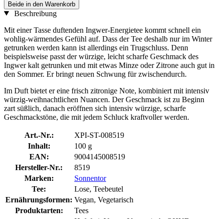
Beide in den Warenkorb
Beschreibung
Mit einer Tasse duftenden Ingwer-Energietee kommt schnell ein
wohlig-wärmendes Gefühl auf. Dass der Tee deshalb nur im Winter
getrunken werden kann ist allerdings ein Trugschluss. Denn
beispielsweise passt der würzige, leicht scharfe Geschmack des
Ingwer kalt getrunken und mit etwas Minze oder Zitrone auch gut in
den Sommer. Er bringt neuen Schwung für zwischendurch.
Im Duft bietet er eine frisch zitronige Note, kombiniert mit intensiv
würzig-weihnachtlichen Nuancen. Der Geschmack ist zu Beginn
zart süßlich, danach eröffnen sich intensiv würzige, scharfe
Geschmackstöne, die mit jedem Schluck kraftvoller werden.
Art.-Nr.:
XPI-ST-008519
Inhalt:
100 g
EAN:
9004145008519
Hersteller-Nr.:
8519
Marken:
Sonnentor
Tee:
Lose, Teebeutel
Ernährungsformen:
Vegan, Vegetarisch
Produktarten:
Tees