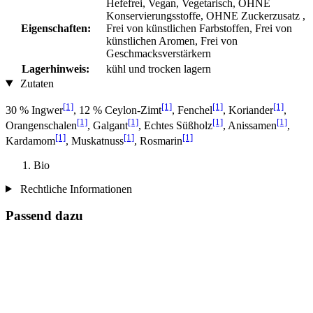
Hefefrei, Vegan, Vegetarisch, OHNE
Konservierungsstoffe, OHNE Zuckerzusatz ,
Eigenschaften:
Frei von künstlichen Farbstoffen, Frei von
künstlichen Aromen, Frei von
Geschmacksverstärkern
Lagerhinweis:
kühl und trocken lagern
Zutaten
[1]
[1]
[1]
[1]
30 % Ingwer
, 12 % Ceylon-Zimt
, Fenchel
, Koriander
,
[1]
[1]
[1]
[1]
Orangenschalen
, Galgant
, Echtes Süßholz
, Anissamen
,
[1]
[1]
[1]
Kardamom
, Muskatnuss
, Rosmarin
Bio
Rechtliche Informationen
Passend dazu