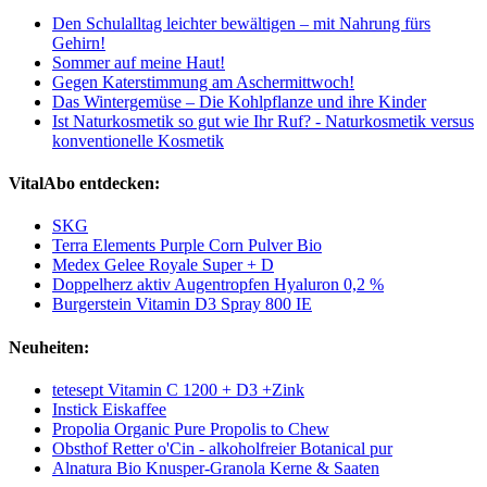
Den Schulalltag leichter bewältigen – mit Nahrung fürs
Gehirn!
Sommer auf meine Haut!
Gegen Katerstimmung am Aschermittwoch!
Das Wintergemüse – Die Kohlpflanze und ihre Kinder
Ist Naturkosmetik so gut wie Ihr Ruf? - Naturkosmetik versus
konventionelle Kosmetik
VitalAbo entdecken:
SKG
Terra Elements Purple Corn Pulver Bio
Medex Gelee Royale Super + D
Doppelherz aktiv Augentropfen Hyaluron 0,2 %
Burgerstein Vitamin D3 Spray 800 IE
Neuheiten:
tetesept Vitamin C 1200 + D3 +Zink
Instick Eiskaffee
Propolia Organic Pure Propolis to Chew
Obsthof Retter o'Cin - alkoholfreier Botanical pur
Alnatura Bio Knusper-Granola Kerne & Saaten