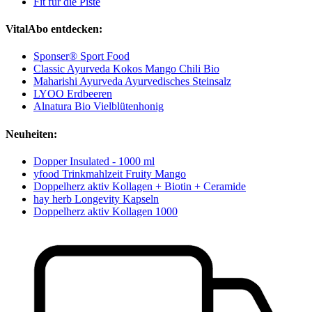
Fit für die Piste
VitalAbo entdecken:
Sponser® Sport Food
Classic Ayurveda Kokos Mango Chili Bio
Maharishi Ayurveda Ayurvedisches Steinsalz
LYOO Erdbeeren
Alnatura Bio Vielblütenhonig
Neuheiten:
Dopper Insulated - 1000 ml
yfood Trinkmahlzeit Fruity Mango
Doppelherz aktiv Kollagen + Biotin + Ceramide
hay herb Longevity Kapseln
Doppelherz aktiv Kollagen 1000