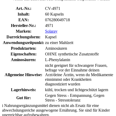
Art.-Nr.:
CV-4971
Inhalt:
60 Kapseln
EAN:
076280049718
Hersteller-Nr.:
4971
Marken:
Solaray
Darreichungsform:
Kapsel
Anwendungszeitpunkt:
zu einer Mahlzeit
Produktarten:
Aminosäuren
Eigenschaften:
OHNE synthetische Zusatzstoffe
Aminosäuren:
L-Phenylalanin
nicht geeignet für schwangere Frauen,
befrage vor der Einnahme deinen
Allgemeine Hinweise:
Arzt/deine Ärztin, wenn du Medikamente
einnimmst oder Krankheiten
diagnostiziert wurden
Lagerhinweis:
kühl, trocken und lichtgeschützt lagern
Gegen Stress - Entspannung, Gegen
Gut für:
Stress - Stresstoleranz
i
Nahrungsergänzungsmittel dienen nicht als Ersatz für eine
abwechslungsreiche ausgewogene Ernährung. Sie sind für Kinder
unerreichbar aufzubewahren.