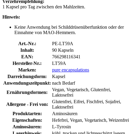
Verzehrempfehlung:
1 Kapsel pro Tag zwischen den Mahlzeiten.
Hinweis:
Keine Anwendung bei Schilddrüsenüberfunktion oder der
Einnahme von MAO-Hemmern.
Art.-Nr.:
PE-LT59A
Inhalt:
90 Kapseln
EAN:
766298116341
Hersteller-Nr.:
LT59A
Marken:
pure encapsulations
Darreichungsform:
Kapsel
Anwendungszeitpunkt:
nach Bedarf
Vegan, Vegetarisch, Glutenfrei,
Ernährungsformen:
Laktosefrei
Glutenfrei, Eifrei, Fischfrei, Sojafrei,
Allergene - Frei von:
Laktosefrei
Produktarten:
Aminosäuren
Eigenschaften:
Hefefrei, Vegan, Vegetarisch, Weizenfrei
Aminosäuren:
L-Tyrosin
Lagerhinweis:
kühl, trocken und lichtgeschützt lagern