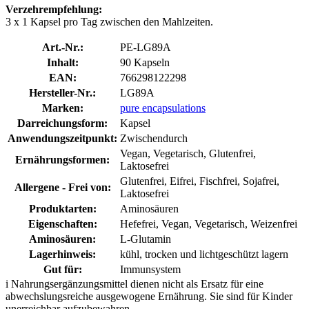
Verzehrempfehlung:
3 x 1 Kapsel pro Tag zwischen den Mahlzeiten.
Art.-Nr.:
PE-LG89A
Inhalt:
90 Kapseln
EAN:
766298122298
Hersteller-Nr.:
LG89A
Marken:
pure encapsulations
Darreichungsform:
Kapsel
Anwendungszeitpunkt:
Zwischendurch
Vegan, Vegetarisch, Glutenfrei,
Ernährungsformen:
Laktosefrei
Glutenfrei, Eifrei, Fischfrei, Sojafrei,
Allergene - Frei von:
Laktosefrei
Produktarten:
Aminosäuren
Eigenschaften:
Hefefrei, Vegan, Vegetarisch, Weizenfrei
Aminosäuren:
L-Glutamin
Lagerhinweis:
kühl, trocken und lichtgeschützt lagern
Gut für:
Immunsystem
i
Nahrungsergänzungsmittel dienen nicht als Ersatz für eine
abwechslungsreiche ausgewogene Ernährung. Sie sind für Kinder
unerreichbar aufzubewahren.