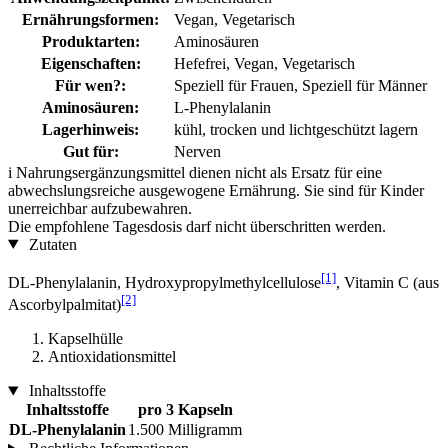
Ernährungsformen:
Vegan, Vegetarisch
Produktarten:
Aminosäuren
Eigenschaften:
Hefefrei, Vegan, Vegetarisch
Für wen?:
Speziell für Frauen, Speziell für Männer
Aminosäuren:
L-Phenylalanin
Lagerhinweis:
kühl, trocken und lichtgeschützt lagern
Gut für:
Nerven
i
Nahrungsergänzungsmittel dienen nicht als Ersatz für eine
abwechslungsreiche ausgewogene Ernährung. Sie sind für Kinder
unerreichbar aufzubewahren.
Die empfohlene Tagesdosis darf nicht überschritten werden.
Zutaten
[1]
DL-Phenylalanin, Hydroxypropylmethylcellulose
, Vitamin C (aus
[2]
Ascorbylpalmitat)
Kapselhülle
Antioxidationsmittel
Inhaltsstoffe
Inhaltsstoffe
pro 3 Kapseln
DL-Phenylalanin
1.500 Milligramm