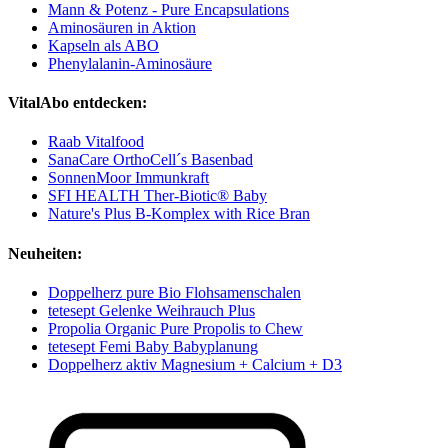
Mann & Potenz - Pure Encapsulations
Aminosäuren in Aktion
Kapseln als ABO
Phenylalanin-Aminosäure
VitalAbo entdecken:
Raab Vitalfood
SanaCare OrthoCell´s Basenbad
SonnenMoor Immunkraft
SFI HEALTH Ther-Biotic® Baby
Nature's Plus B-Komplex with Rice Bran
Neuheiten:
Doppelherz pure Bio Flohsamenschalen
tetesept Gelenke Weihrauch Plus
Propolia Organic Pure Propolis to Chew
tetesept Femi Baby Babyplanung
Doppelherz aktiv Magnesium + Calcium + D3