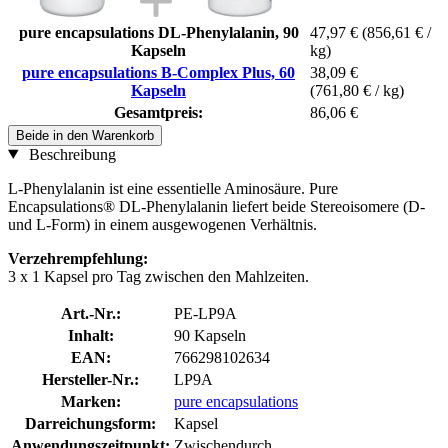
pure encapsulations DL-Phenylalanin, 90
47,97 €
(856,61 € /
Kapseln
kg)
pure encapsulations B-Complex Plus, 60
38,09 €
Kapseln
(761,80 € / kg)
Gesamtpreis:
86,06 €
Beide in den Warenkorb
Beschreibung
L-Phenylalanin ist eine essentielle Aminosäure. Pure
Encapsulations® DL-Phenylalanin liefert beide Stereoisomere (D-
und L-Form) in einem ausgewogenen Verhältnis.
Verzehrempfehlung:
3 x 1 Kapsel pro Tag zwischen den Mahlzeiten.
Art.-Nr.:
PE-LP9A
Inhalt:
90 Kapseln
EAN:
766298102634
Hersteller-Nr.:
LP9A
Marken:
pure encapsulations
Darreichungsform:
Kapsel
Anwendungszeitpunkt:
Zwischendurch