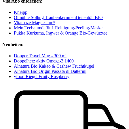
VitalAbo entdecken:
Kneipp
Ölmühle Solling Traubenkernmehl teilentölt BIO
Vitamaze Magnesium³
Mein Teebaumöl 3in1 Reinigung-Peeling-Maske
Pukka Kurkuma, Ingwer & Orange Bio-Gewürztee
Neuheiten:
Dopper Travel Mug - 300 ml
Doppelherz aktiv Omega-3 1400
Alnatura Bio Kakao & Cashew Fruchtkugel
Alnatura Bio Origin Passata di Datterini
yfood Riegel Fruity Raspberry