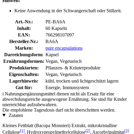
Hinweis:
Keine Anwendung in der Schwangerschaft oder Stillzeit.
Art.-Nr.:
PE-BA6A
Inhalt:
60 Kapseln
EAN:
766298107097
Hersteller-Nr.:
BA6A
Marken:
pure encapsulations
Darreichungsform:
Kapsel
Ernährungsformen:
Vegan, Vegetarisch
Produktarten:
Pflanzen- & Kräuterprodukte
Eigenschaften:
Vegan, Vegetarisch
Lagerhinweis:
kühl, trocken und lichtgeschützt lagern
Gut für:
Energie, Immunsystem
i
Nahrungsergänzungsmittel dienen nicht als Ersatz für eine
abwechslungsreiche ausgewogene Ernährung. Sie sind für Kinder
unerreichbar aufzubewahren.
Die empfohlene Tagesdosis darf nicht überschritten werden.
Zutaten
Kleines Fettblatt (Bacopa Monnieri) Extrakt, mikrokristalline
[1]
[2]
[3]
Cellulose
, Hydroxypropylmethylcellulose
, Ascorbylpalmitat