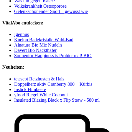
Was tun gegen Kater?
Volkskrankheit Osteoporose
Gelenkschonender Sport – gewusst wie
VitalAbo entdecken:
Igennus
Kneipp Badekristalle Wald-Bad
Alnatura Bio Mie Nudeln
Davert Bio Nackthafer
Sonnentor Happiness is Probier mal! BIO
Neuheiten:
tetesept Reizhusten & Hals
Doppelherz aktiv Cranberry 800 + Kürbis
Instick Himbeere
yfood Riegel White Coconut
Insulated Blazing Black x Flip Straw - 580 ml