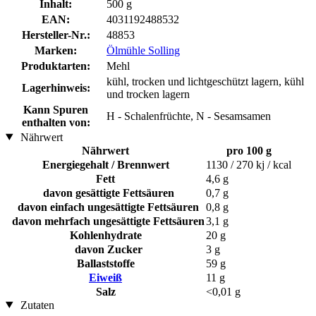
Inhalt:
500 g
EAN:
4031192488532
Hersteller-Nr.:
48853
Marken:
Ölmühle Solling
Produktarten:
Mehl
kühl, trocken und lichtgeschützt lagern, kühl
Lagerhinweis:
und trocken lagern
Kann Spuren
H - Schalenfrüchte, N - Sesamsamen
enthalten von:
Nährwert
Nährwert
pro 100 g
Energiegehalt / Brennwert
1130 / 270 kj / kcal
Fett
4,6 g
davon gesättigte Fettsäuren
0,7 g
davon einfach ungesättigte Fettsäuren
0,8 g
davon mehrfach ungesättigte Fettsäuren
3,1 g
Kohlenhydrate
20 g
davon Zucker
3 g
Ballaststoffe
59 g
Eiweiß
11 g
Salz
<0,01 g
Zutaten