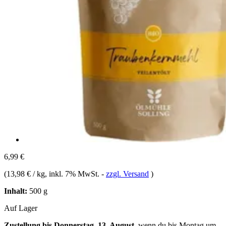
6,99 €
(
13,98 € / kg
, inkl. 7% MwSt.
-
zzgl. Versand
)
Inhalt:
500 g
Auf Lager
Zustellung bis Donnerstag, 13. August
, wenn du bis
Montag um