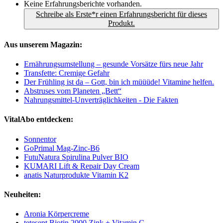
Keine Erfahrungsberichte vorhanden.
Schreibe als Erste*r einen Erfahrungsbericht für dieses
Produkt.
Aus unserem Magazin:
Ernährungsumstellung – gesunde Vorsätze fürs neue Jahr
Transfette: Cremige Gefahr
Der Frühling ist da – Gott, bin ich müüüde! Vitamine helfen.
Abstruses vom Planeten „Bett“
Nahrungsmittel-Unverträglichkeiten - Die Fakten
VitalAbo entdecken:
Sonnentor
GoPrimal Mag-Zinc-B6
FutuNatura Spirulina Pulver BIO
KUMARI Lift & Repair Day Cream
anatis Naturprodukte Vitamin K2
Neuheiten:
Aronia Körpercreme
tetesept Biotin 2000 Zink + Vitamin C