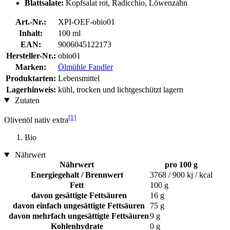
Blattsalate:
Kopfsalat rot, Radicchio, Löwenzahn
Art.-Nr.:
XPI-OEF-obio01
Inhalt:
100 ml
EAN:
9006045122173
Hersteller-Nr.:
obio01
Marken:
Ölmühle Fandler
Produktarten:
Lebensmittel
Lagerhinweis:
kühl, trocken und lichtgeschützt lagern
Zutaten
[1]
Olivenöl nativ extra
Bio
Nährwert
Nährwert
pro 100 g
Energiegehalt / Brennwert
3768 / 900 kj / kcal
Fett
100 g
davon gesättigte Fettsäuren
16 g
davon einfach ungesättigte Fettsäuren
75 g
davon mehrfach ungesättigte Fettsäuren
9 g
Kohlenhydrate
0 g