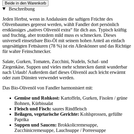
Beide in den Warenkorb
Beschreibung
Jeden Herbst, wenn in Andalusien die saftigen Früchte des
Olivenbaumes gepresst werden, wählt Fandler dort persönlich
erstklassiges „natives Olivenöl extra“ für dich aus. Typisch kräftig
und fruchtig, aber trotzdem mild muss es schmecken. Dieses
universell einsetzbare Bio-Öl mit seinem hohen Anteil an einfach
ungesättigten Fettsäuren (78 %) ist ein Alleskönner und das Richtige
für wahre Feinschmecker.
Salate, Gurken, Tomaten, Zucchini, Nudeln, Schaf- und
Ziegenkäse, Suppen und vieles mehr schmecken damit wunderbar
nach Urlaub! Außerdem darf dieses Olivenöl auch leicht erwärmt
oder zum Dünsten verwendet werden.
Das Bio-Olivenöl von Fandler harmonisiert mit:
Gemüse und Rohkost:
Kartoffeln, Gurken, Fisolen / grüne
Bohnen, Kürbissalat
Fleisch und Fisch:
saures Rindfleisch
Beilagen, vegetarische Gerichte:
Kohlsprossen, gefüllte
Paprika
Suppen und Saucen:
Brokkolicremesuppe,
Zucchinicremesuppe, Lauchsuppe / Porreesuppe