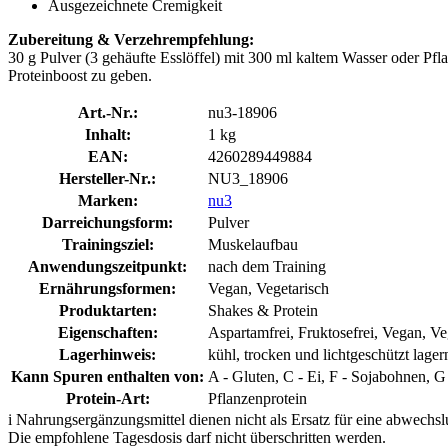
Ausgezeichnete Cremigkeit
Zubereitung & Verzehrempfehlung:
30 g Pulver (3 gehäufte Esslöffel) mit 300 ml kaltem Wasser oder Pf
Proteinboost zu geben.
Art.-Nr.:
nu3-18906
Inhalt:
1 kg
EAN:
4260289449884
Hersteller-Nr.:
NU3_18906
Marken:
nu3
Darreichungsform:
Pulver
Trainingsziel:
Muskelaufbau
Anwendungszeitpunkt:
nach dem Training
Ernährungsformen:
Vegan, Vegetarisch
Produktarten:
Shakes & Protein
Eigenschaften:
Aspartamfrei, Fruktosefrei, Vegan,
Lagerhinweis:
kühl, trocken und lichtgeschützt lager
Kann Spuren enthalten von:
A - Gluten, C - Ei, F - Sojabohnen, G
Protein-Art:
Pflanzenprotein
i
Nahrungsergänzungsmittel dienen nicht als Ersatz für eine abwechs
Die empfohlene Tagesdosis darf nicht überschritten werden.