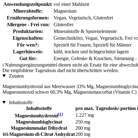
Anwendungszeitpunkt:
vor einer Mahlzeit
Mineralstoffe:
Magnesium
Ernährungsformen:
Vegan, Vegetarisch, Glutenfrei
Allergene - Frei von:
Glutenfrei
Produktarten:
Mineralstoffe & Spurenelemente
Eigenschaften:
Gentechnikfrei, Vegan, Vegetarisch, Frei v
Für wen?:
Speziell für Frauen, Speziell für Männer
Lagerhinweis:
kühl, trocken und lichtgeschützt lagern
Gut für:
Energie, Gelenke & Knochen, Stimmung - 
i
Nahrungsergänzungsmittel dienen nicht als Ersatz für eine abwechs
Die empfohlene Tagesdosis darf nicht überschritten werden.
Zutaten
Magnesiumhydroxid aus Meerwasser 33% Mg, Magnesiumbisglycinat
Magnesiumoxid schwer 60,3% Mg, Magnesiumascorbat (Vitamin C) 6
Inhaltsstoffe
Inhaltsstoffe
pro max. Tagesdosis/-portion 
[1]
1.227 mg
Magnesiumhydroxid
Magnesiumbisglycinat
250 mg
Magnesiummalat Dihydrat
200 mg
tri-Magnesium-di-Citrat Anhydrat
200 mg