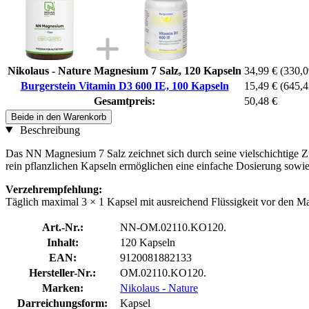
Nikolaus - Nature Magnesium 7 Salz, 120 Kapseln
34,99 €
(330,0
Burgerstein Vitamin D3 600 IE, 100 Kapseln
15,49 €
(645,4
Gesamtpreis:
50,48 €
Beide in den Warenkorb
Beschreibung
Das NN Magnesium 7 Salz zeichnet sich durch seine vielschichtige
rein pflanzlichen Kapseln ermöglichen eine einfache Dosierung sowie 
Verzehrempfehlung:
Täglich maximal 3 × 1 Kapsel mit ausreichend Flüssigkeit vor den M
Art.-Nr.:
NN-OM.02110.KO120.
Inhalt:
120 Kapseln
EAN:
9120081882133
Hersteller-Nr.:
OM.02110.KO120.
Marken:
Nikolaus - Nature
Darreichungsform:
Kapsel