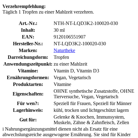
Verzehrempfehlung:
Täglich 1 Tropfen zu einer Mahlzeit verzehren.
Art.-Nr.:
NTH-NT-LQD3K2-100020-030
Inhalt:
30 ml
EAN:
9120106551907
Hersteller-Nr.:
NT-LQD3K2-100020-030
Marken:
Naturtheke
Darreichungsform:
Tropfen
Anwendungszeitpunkt:
zu einer Mahlzeit
Vitamine:
Vitamin D, Vitamin D3
Ernährungsformen:
Vegan, Vegetarisch
Produktarten:
Vitamine
OHNE synthetische Zusatzstoffe, OHNE
Eigenschaften:
Tierversuche, Vegan, Vegetarisch
Für wen?:
Speziell für Frauen, Speziell für Männer
Lagerhinweis:
kühl, trocken und lichtgeschützt lagern
Gelenke & Knochen, Immunsystem,
Gut für:
Muskeln, Zähne & Zahnfleisch, Zellen
i
Nahrungsergänzungsmittel dienen nicht als Ersatz für eine
abwechslungsreiche ausgewogene Ernährung. Sie sind für Kinder