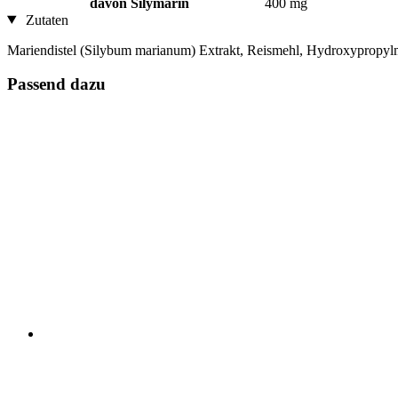
davon Silymarin
400 mg
Zutaten
Mariendistel (Silybum marianum) Extrakt, Reismehl, Hydroxypropylm
Passend dazu