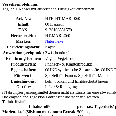
Verzehrempfehlung:
Täglich 1 Kapsel mit ausreichend Flüssigkeit einnehmen.
Art.-Nr.:
NTH-NT-MARI-060
Inhalt:
60 Kapseln
EAN:
9120106551570
Hersteller-Nr.:
NT-MARI-060
Marken:
Naturtheke
Darreichungsform:
Kapsel
Anwendungszeitpunkt:
Zwischendurch
Ernährungsformen:
Vegan, Vegetarisch
Produktarten:
Pflanzen- & Kräuterprodukte
Eigenschaften:
OHNE synthetische Zusatzstoffe, OHNE Ti
Für wen?:
Speziell für Frauen, Speziell für Männer
Lagerhinweis:
kühl, trocken und lichtgeschützt lagern
Gut für:
Leber & Reinigung
i
Nahrungsergänzungsmittel dienen nicht als Ersatz für eine abwechs
Die empfohlene Tagesdosis darf nicht überschritten werden.
Inhaltsstoffe
Inhaltsstoffe
pro max. Tagesdosis/-
Mariendistel (Silybum marianum) Extrakt
500 mg