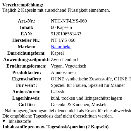
Verzehrempfehlung:
Täglich 2 Kapseln mit ausreichend Flüssigkeit einnehmen.
Art.-Nr.:
NTH-NT-LYS-060
Inhalt:
60 Kapseln
EAN:
9120106551433
Hersteller-Nr.:
NT-LYS-060
Marken:
Naturtheke
Darreichungsform:
Kapsel
Anwendungszeitpunkt:
Zwischendurch
Ernährungsformen:
Vegan, Vegetarisch
Produktarten:
Aminosäuren
Eigenschaften:
OHNE synthetische Zusatzstoffe, OHNE Ti
Für wen?:
Speziell für Frauen, Speziell für Männer
Aminosäuren:
L-Lysin
Lagerhinweis:
kühl, trocken und lichtgeschützt lagern
Gut für:
Gelenke & Knochen, Muskeln
i
Nahrungsergänzungsmittel dienen nicht als Ersatz für eine abwechs
Die empfohlene Tagesdosis darf nicht überschritten werden.
Inhaltsstoffe
Inhaltsstoffe
pro max. Tagesdosis/-portion (2 Kapseln)