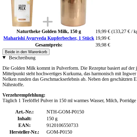
Naturtheke Golden Milk, 150 g
19,99 €
(133,27 € / k
Maharishi Ayurveda Kupferbecher, 1 Stück
19,99 €
Gesamtpreis:
39,98 €
Beide in den Warenkorb
Beschreibung
Die Golden Milk kommt in Pulverform. Die Rezeptur basiert auf der j
Mittelpunkt steht hochwertiges Kurkuma, das harmonisch mit Ingwer 
Nelken runden das Geschmackserlebnis ab. Neben den geschätzten Eig
Nährstoffe.
Verzehrempfehlung:
Täglich 1 Teelöffel Pulver in 150 ml warmes Wasser, Milch, Porridge
Art.-Nr.:
NTH-GOM-P0150
Inhalt:
150 g
EAN:
9120106550733
Hersteller-Nr.:
GOM-P0150