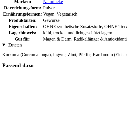
Marken:
Naturtheke
Darreichungsform:
Pulver
Ernährungsformen:
Vegan, Vegetarisch
Produktarten:
Gewürze
Eigenschaften:
OHNE synthetische Zusatzstoffe, OHNE Tierv
Lagerhinweis:
kühl, trocken und lichtgeschützt lagern
Gut für:
Magen & Darm, Radikalfänger & Antioxidanti
Zutaten
Kurkuma (Curcuma longa), Ingwer, Zimt, Pfeffer, Kardamom (Elettar
Passend dazu