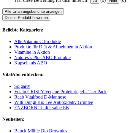
War diese Bewertung für dich hilfreich?
(0)
(0)
Ja
Nein
Alle Erfahrungsberichte anzeigen
Dieses Produkt bewerten
Beliebte Kategorien:
Alle Vitamin C Produkte
Produkte für Diät & Abnehmen in Aktion
Vitamine in Aktion
Natures´s Plus ABO Produkte
Kapseln als ABO
VitalAbo entdecken:
Solgar®
Vetain CRISPY Vegane Proteinriegel - 12er Pack
Raab Vitalfood D-Mannose
Willi Dungl Bio Tee Antioxidativ Grüntee
ENZBORN Teufelssalbe Eis
Neuheiten:
Bauck Mühle Bio Brownies