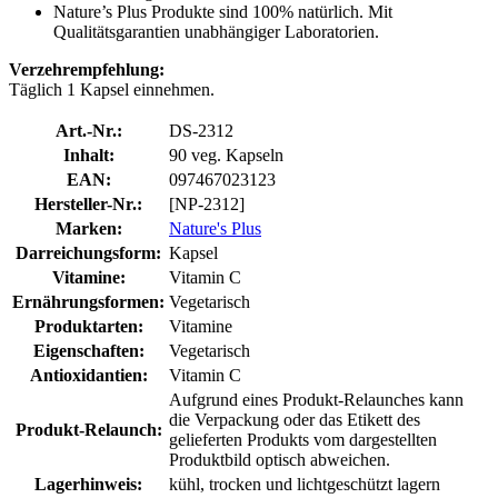
Nature’s Plus Produkte sind 100% natürlich. Mit
Qualitätsgarantien unabhängiger Laboratorien.
Verzehrempfehlung:
Täglich 1 Kapsel einnehmen.
Art.-Nr.:
DS-2312
Inhalt:
90 veg. Kapseln
EAN:
097467023123
Hersteller-Nr.:
[NP-2312]
Marken:
Nature's Plus
Darreichungsform:
Kapsel
Vitamine:
Vitamin C
Ernährungsformen:
Vegetarisch
Produktarten:
Vitamine
Eigenschaften:
Vegetarisch
Antioxidantien:
Vitamin C
Aufgrund eines Produkt-Relaunches kann
die Verpackung oder das Etikett des
Produkt-Relaunch:
gelieferten Produkts vom dargestellten
Produktbild optisch abweichen.
Lagerhinweis:
kühl, trocken und lichtgeschützt lagern