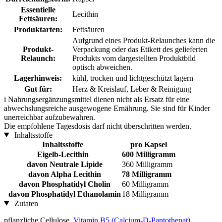
Essentielle
Lecithin
Fettsäuren:
Produktarten:
Fettsäuren
Aufgrund eines Produkt-Relaunches kann die
Produkt-
Verpackung oder das Etikett des gelieferten
Relaunch:
Produkts vom dargestellten Produktbild
optisch abweichen.
Lagerhinweis:
kühl, trocken und lichtgeschützt lagern
Gut für:
Herz & Kreislauf, Leber & Reinigung
i
Nahrungsergänzungsmittel dienen nicht als Ersatz für eine
abwechslungsreiche ausgewogene Ernährung. Sie sind für Kinder
unerreichbar aufzubewahren.
Die empfohlene Tagesdosis darf nicht überschritten werden.
Inhaltsstoffe
Inhaltsstoffe
pro Kapsel
Eigelb-Lecithin
600 Milligramm
davon Neutrale Lipide
360 Milligramm
davon Alpha Lecithin
78 Milligramm
davon Phosphatidyl Cholin
60 Milligramm
davon Phosphatidyl Ethanolamin
18 Milligramm
Zutaten
pflanzliche Cellulose,
Vitamin B5 (Calcium-D-Pantothenat)
,