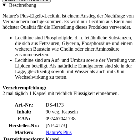
Beschreibung
Nature's Plus-Eigelb-Lecithin ist einem Anstieg der Nachfrage von
Verbrauchern nachgekommen. Es wird nur Lecithin aus Eiern aus
höchster Qualität für die Herstellung dieses Produktes verwendet.
Lecithine sind Phospholipide, d. h. fettähnliche Sub­stanzen,
die sich aus Fettsäuren, Glycerin, Phosphorsäure und einem
weiteren Baustein wie Cholin oder einer Aminosäure
zusammensetzen.
Lecithine sind am Auf- und Umbau sowie der Verteilung von
Lipiden beteiligt. Als natürliche Emulgatoren sind sie in der
Lage, gleichzeitig sowohl mit Wasser als auch mit Öl in
Wechselwirkung zu treten.
Verzehrempfehlung:
2 mal täglich 1 Kapsel mit reichlich Flüssigkeit einnehmen.
Art.-Nr.:
DS-4173
Inhalt:
90 veg. Kapseln
EAN:
097467041738
Hersteller-Nr.:
[NP-4173]
Marken:
Nature's Plus
Darreichungsform:
Kapsel