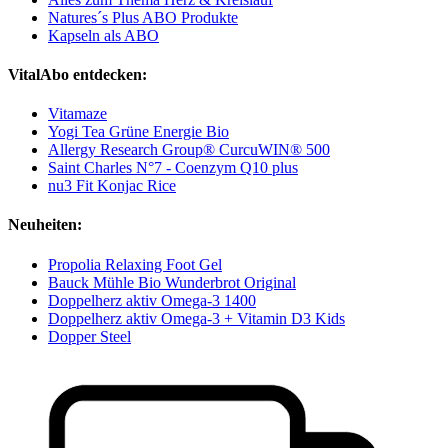
Natures´s Plus ABO Produkte
Kapseln als ABO
VitalAbo entdecken:
Vitamaze
Yogi Tea Grüne Energie Bio
Allergy Research Group® CurcuWIN® 500
Saint Charles N°7 - Coenzym Q10 plus
nu3 Fit Konjac Rice
Neuheiten:
Propolia Relaxing Foot Gel
Bauck Mühle Bio Wunderbrot Original
Doppelherz aktiv Omega-3 1400
Doppelherz aktiv Omega-3 + Vitamin D3 Kids
Dopper Steel