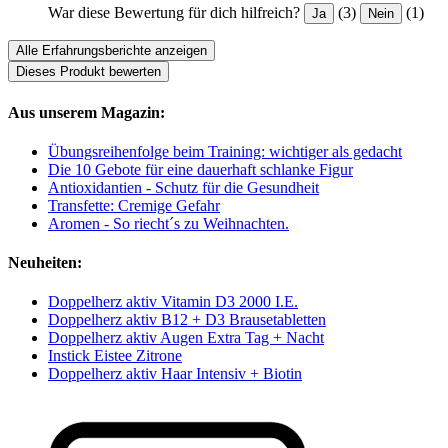
War diese Bewertung für dich hilfreich?
(3)
(1)
Ja
Nein
Alle Erfahrungsberichte anzeigen
Dieses Produkt bewerten
Aus unserem Magazin:
Übungsreihenfolge beim Training: wichtiger als gedacht
Die 10 Gebote für eine dauerhaft schlanke Figur
Antioxidantien - Schutz für die Gesundheit
Transfette: Cremige Gefahr
Aromen - So riecht´s zu Weihnachten.
Neuheiten:
Doppelherz aktiv Vitamin D3 2000 I.E.
Doppelherz aktiv B12 + D3 Brausetabletten
Doppelherz aktiv Augen Extra Tag + Nacht
Instick Eistee Zitrone
Doppelherz aktiv Haar Intensiv + Biotin