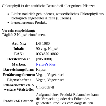
Chlorophyll ist der natürliche Bestandteil aller grünen Pflanzen.
Liefert natürlich gebundenes, wasserlösliches Chlorophyll aus
biologisch angebauter Alfalfa (Luzerne).
hypoallergenes Produkt.
Verzehrempfehlung:
Täglich 2 Kapsel einnehmen.
Art.-Nr.:
DS-1080
Inhalt:
90 veg. Kapseln
EAN:
097467010802
Hersteller-Nr.:
[NP-1080]
Marken:
Nature's Plus
Darreichungsform:
Kapsel
Ernährungsformen:
Vegan, Vegetarisch
Eigenschaften:
Vegan, Vegetarisch
Pflanzenextrakte &
Chlorophyll
weitere Vitalstoffe:
Aufgrund eines Produkt-Relaunches kann
die Verpackung oder das Etikett des
Produkt-Relaunch:
gelieferten Produkts vom dargestellten