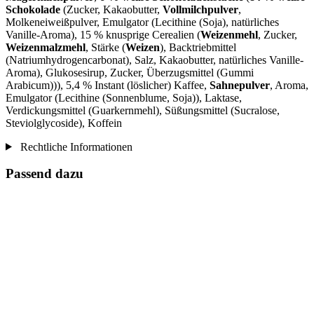
Schokolade
(Zucker, Kakaobutter,
Vollmilchpulver
,
Molkeneiweißpulver, Emulgator (Lecithine (Soja), natürliches
Vanille-Aroma), 15 % knusprige Cerealien (
Weizenmehl
, Zucker,
Weizenmalzmehl
, Stärke (
Weizen
), Backtriebmittel
(Natriumhydrogencarbonat), Salz, Kakaobutter, natürliches Vanille-
Aroma), Glukosesirup, Zucker, Überzugsmittel (Gummi
Arabicum))), 5,4 % Instant (löslicher) Kaffee,
Sahnepulver
, Aroma,
Emulgator (Lecithine (Sonnenblume, Soja)), Laktase,
Verdickungsmittel (Guarkernmehl), Süßungsmittel (Sucralose,
Steviolglycoside), Koffein
Rechtliche Informationen
Passend dazu