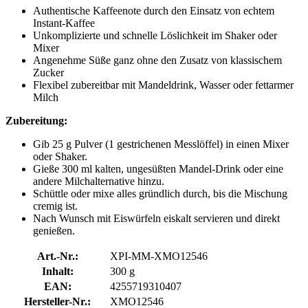
Authentische Kaffeenote durch den Einsatz von echtem
Instant-Kaffee
Unkomplizierte und schnelle Löslichkeit im Shaker oder
Mixer
Angenehme Süße ganz ohne den Zusatz von klassischem
Zucker
Flexibel zubereitbar mit Mandeldrink, Wasser oder fettarmer
Milch
Zubereitung:
Gib 25 g Pulver (1 gestrichenen Messlöffel) in einen Mixer
oder Shaker.
Gieße 300 ml kalten, ungesüßten Mandel-Drink oder eine
andere Milchalternative hinzu.
Schüttle oder mixe alles gründlich durch, bis die Mischung
cremig ist.
Nach Wunsch mit Eiswürfeln eiskalt servieren und direkt
genießen.
Art.-Nr.:
XPI-MM-XMO12546
Inhalt:
300 g
EAN:
4255719310407
Hersteller-Nr.:
XMO12546