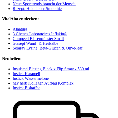
Neue Sporttrends braucht der Mensch
Rezept: Heidelbeer-Smoothie
VitalAbo entdecken:
Alnatura
3 Chenes Laboratoires Inflakin®
Compeed Blasenpflaster Small
tetesept Wund- & Heilsalbe
Solaray Lysine, Beta-Glucan & Olive-leaf
Neuheiten:
Insulated Blazing Black x Flip Straw - 580 ml
Instick Karamell
Instick Wassermelone
hay herb Kollagen Aufbau Komplex
Instick Eiskaffee