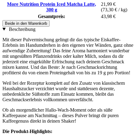
More Nutrition Protein Iced Matcha Latte,
21,99 €
300 g
(73,30 € / kg)
Gesamtpreis:
43,98 €
Beide in den Warenkorb
Beschreibung
Mit dieser Pulvermischung gelingt dir das typische Eiskaffee-
Erlebnis im Handumdrehen in den eigenen vier Wänden, ganz ohne
aufwendige Zubereitung! Das feine Aroma harmoniert wunderbar
mit ungesüßten Pflanzendrinks oder kalter Milch, sodass du dir
jederzeit eine eisgekühlte Erfrischung nach deinem Geschmack
mixen kannst. Und das Beste: Je nach Geschmacksrichtung
profitierst du von einem Proteingehalt von bis zu 19 g pro Portion!
Weil bei der Rezeptur komplett auf den Zusatz von klassischem
Haushaltszucker verzichtet wurde und stattdessen dezente,
unbedenkliche Süßstoffe zum Einsatz kommen, bleibt das
Geschmackserlebnis vollkommen unverfälscht.
Ob als morgendlicher Hallo-Wach-Moment oder als süße
Kaffeepause am Nachmittag – dieses Pulver bringt dir puren
Kaffeegenuss direkt in deinen Shaker!
Die Produkt-Highlights: