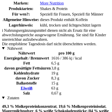
Marken:
More Nutrition
Produktarten:
Shakes & Protein
Für wen?:
Speziell für Frauen, Speziell für Männer
Allgemeine Hinweise:
dieses Produkt enthält Koffein
Lagerhinweis:
kühl, trocken und lichtgeschützt lagern
i
Nahrungsergänzungsmittel dienen nicht als Ersatz für eine
abwechslungsreiche ausgewogene Ernährung. Sie sind für Kinder
unerreichbar aufzubewahren.
Die empfohlene Tagesdosis darf nicht überschritten werden.
Nährwert
Nährwert
pro 100 g
Energiegehalt / Brennwert
1616 / 386 kj / kcal
Fett
6,5 g
davon gesättigte Fettsäuren
3,8 g
Kohlenhydrate
19 g
davon Zucker
8,3 g
Ballaststoffe
15 g
Eiweiß
63 g
Salz
0,67 g
Zutaten
49,3 % Molkeproteinkonzentrat
,
19,6 % Molkenproteinisolat
,
Magermilchpulver
,
6 % weiße Schokoladenstücke
(
84 % weiße