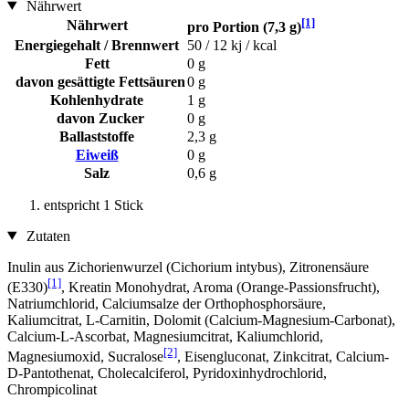
Nährwert
[1]
Nährwert
pro Portion (7,3 g)
Energiegehalt / Brennwert
50 / 12 kj / kcal
Fett
0 g
davon gesättigte Fettsäuren
0 g
Kohlenhydrate
1 g
davon Zucker
0 g
Ballaststoffe
2,3 g
Eiweiß
0 g
Salz
0,6 g
entspricht 1 Stick
Zutaten
Inulin aus Zichorienwurzel (Cichorium intybus), Zitronensäure
[1]
(E330)
, Kreatin Monohydrat, Aroma (Orange-Passionsfrucht),
Natriumchlorid, Calciumsalze der Orthophosphorsäure,
Kaliumcitrat, L-Carnitin, Dolomit (Calcium-Magnesium-Carbonat),
Calcium-L-Ascorbat, Magnesiumcitrat, Kaliumchlorid,
[2]
Magnesiumoxid, Sucralose
, Eisengluconat, Zinkcitrat, Calcium-
D-Pantothenat, Cholecalciferol, Pyridoxinhydrochlorid,
Chrompicolinat