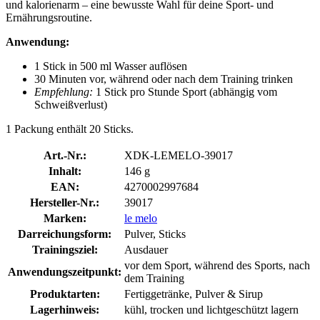
und kalorienarm – eine bewusste Wahl für deine Sport- und
Ernährungsroutine.
Anwendung:
1 Stick in 500 ml Wasser auflösen
30 Minuten vor, während oder nach dem Training trinken
Empfehlung:
1 Stick pro Stunde Sport (abhängig vom
Schweißverlust)
1 Packung enthält 20 Sticks.
Art.-Nr.:
XDK-LEMELO-39017
Inhalt:
146 g
EAN:
4270002997684
Hersteller-Nr.:
39017
Marken:
le melo
Darreichungsform:
Pulver, Sticks
Trainingsziel:
Ausdauer
vor dem Sport, während des Sports, nach
Anwendungszeitpunkt:
dem Training
Produktarten:
Fertiggetränke, Pulver & Sirup
Lagerhinweis:
kühl, trocken und lichtgeschützt lagern