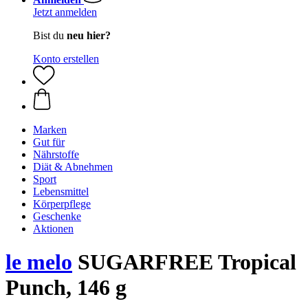
Jetzt anmelden
Bist du
neu hier?
Konto erstellen
Marken
Gut für
Nährstoffe
Diät & Abnehmen
Sport
Lebensmittel
Körperpflege
Geschenke
Aktionen
le melo
SUGARFREE Tropical
Punch, 146 g