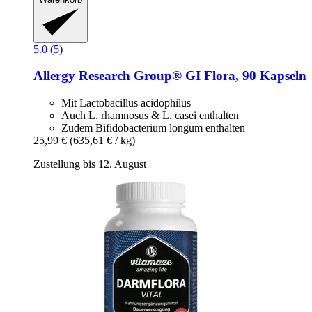
5.0 (5)
Allergy Research Group®
GI Flora, 90 Kapseln
Mit Lactobacillus acidophilus
Auch L. rhamnosus & L. casei enthalten
Zudem Bifidobacterium longum enthalten
25,99 €
(635,61 € / kg)
Zustellung bis 12. August