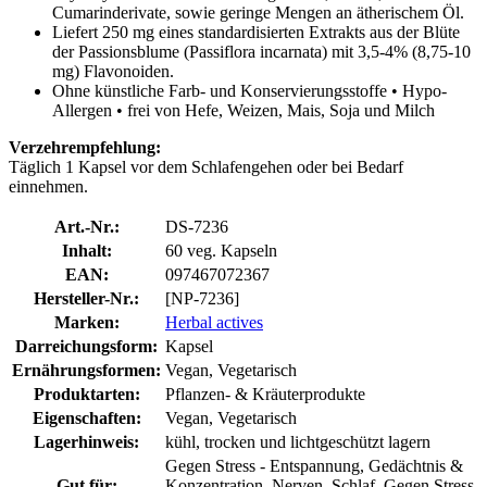
Cumarinderivate, sowie geringe Mengen an ätherischem Öl.
Liefert 250 mg eines standardisierten Extrakts aus der Blüte
der Passionsblume (Passiflora incarnata) mit 3,5-4% (8,75-10
mg) Flavonoiden.
Ohne künstliche Farb- und Konservierungsstoffe • Hypo-
Allergen • frei von Hefe, Weizen, Mais, Soja und Milch
Verzehrempfehlung:
Täglich 1 Kapsel vor dem Schlafengehen oder bei Bedarf
einnehmen.
Art.-Nr.:
DS-7236
Inhalt:
60 veg. Kapseln
EAN:
097467072367
Hersteller-Nr.:
[NP-7236]
Marken:
Herbal actives
Darreichungsform:
Kapsel
Ernährungsformen:
Vegan, Vegetarisch
Produktarten:
Pflanzen- & Kräuterprodukte
Eigenschaften:
Vegan, Vegetarisch
Lagerhinweis:
kühl, trocken und lichtgeschützt lagern
Gegen Stress - Entspannung, Gedächtnis &
Gut für:
Konzentration, Nerven, Schlaf, Gegen Stress