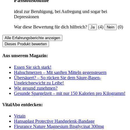
Passionsblume
ideal zur Beruhigung, bei Aufregung und sogar bei
Depressionen
War diese Bewertung für dich hilfreich?
(4)
(0)
Ja
Nein
Alle Erfahrungsberichte anzeigen
Dieses Produkt bewerten
Aus unserem Magazin:
Essen Sie sich stark!
Halsschmerzen – Mit sanften Mitteln gegensteuern
Übersäuert? – So rücken Sie dem Säure-Basen-
Ungleichgewicht zu Leibe!
Wie gesund zunehmen?
Gesunde Spargelzeit – mit nur 150 Kalorien pro Kilogramm!
VitalAbo entdecken:
Vetain
Hansaplast Protective Handgelenk-Bandage
Fleurance Nature Magnesium Bisglycinat 300mg