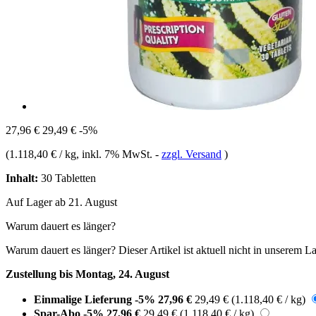
27,96 €
29,49 €
-5%
(
1.118,40 € / kg
, inkl. 7% MwSt.
-
zzgl. Versand
)
Inhalt:
30 Tabletten
Auf Lager ab 21. August
Warum dauert es länger?
Warum dauert es länger?
Dieser Artikel ist aktuell nicht in unserem L
Zustellung bis Montag, 24. August
Einmalige Lieferung
-5%
27,96 €
29,49 €
(1.118,40 € / kg)
Spar-Abo
-5%
27,96 €
29,49 €
(1.118,40 € / kg)