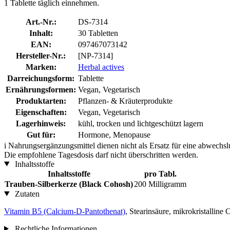
1 Tablette täglich einnehmen.
Art.-Nr.:
DS-7314
Inhalt:
30 Tabletten
EAN:
097467073142
Hersteller-Nr.:
[NP-7314]
Marken:
Herbal actives
Darreichungsform:
Tablette
Ernährungsformen:
Vegan, Vegetarisch
Produktarten:
Pflanzen- & Kräuterprodukte
Eigenschaften:
Vegan, Vegetarisch
Lagerhinweis:
kühl, trocken und lichtgeschützt lagern
Gut für:
Hormone, Menopause
i
Nahrungsergänzungsmittel dienen nicht als Ersatz für eine abwechs
Die empfohlene Tagesdosis darf nicht überschritten werden.
Inhaltsstoffe
Inhaltsstoffe
pro Tabl.
Trauben-Silberkerze (Black Cohosh)
200 Milligramm
Zutaten
Vitamin B5 (Calcium-D-Pantothenat)
, Stearinsäure, mikrokristallin
Rechtliche Informationen