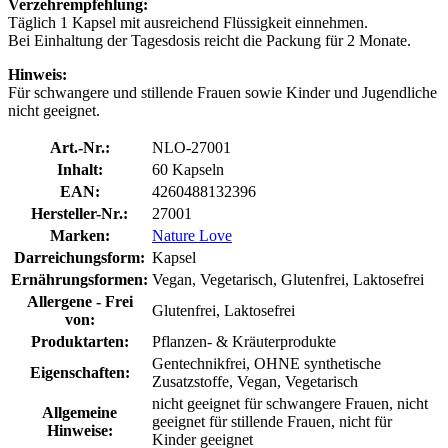
Verzehrempfehlung:
Täglich 1 Kapsel mit ausreichend Flüssigkeit einnehmen.
Bei Einhaltung der Tagesdosis reicht die Packung für 2 Monate.
Hinweis:
Für schwangere und stillende Frauen sowie Kinder und Jugendliche
nicht geeignet.
Art.-Nr.:
NLO-27001
Inhalt:
60 Kapseln
EAN:
4260488132396
Hersteller-Nr.:
27001
Marken:
Nature Love
Darreichungsform:
Kapsel
Ernährungsformen:
Vegan, Vegetarisch, Glutenfrei, Laktosefrei
Allergene - Frei
Glutenfrei, Laktosefrei
von:
Produktarten:
Pflanzen- & Kräuterprodukte
Gentechnikfrei, OHNE synthetische
Eigenschaften:
Zusatzstoffe, Vegan, Vegetarisch
nicht geeignet für schwangere Frauen, nicht
Allgemeine
geeignet für stillende Frauen, nicht für
Hinweise:
Kinder geeignet