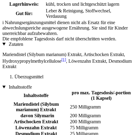
Lagerhinweis:
kühl, trocken und lichtgeschützt lagern
Leber & Reinigung, Stoffwechsel,
Gut für:
Verdauung
i
Nahrungsergänzungsmittel dienen nicht als Ersatz für eine
abwechslungsreiche ausgewogene Ernährung. Sie sind für Kinder
unerreichbar aufzubewahren.
Die empfohlene Tagesdosis darf nicht überschritten werden.
Zutaten
Mariendistel (Silybum marianum) Extrakt, Artischocken Extrakt,
[1]
Hydroxypropylmethylcellulose
, Löwenzahn Extrakt, Desmodium
Extrakt
Überzugsmittel
Inhaltsstoffe
pro max. Tagesdosis/-portion
Inhaltsstoffe
(1 Kapsel)
Mariendistel (Silybum
250 Milligramm
marianum) Extrakt
davon Silymarin
200 Milligramm
Artischocken Extrakt
200 Milligramm
Löwenzahn Extrakt
75 Milligramm
Desmodium Extrakt
25 Milligramm