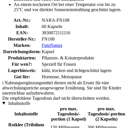
An einem trockenen Ort bei einer Temperatur von bis zu
25°C und vor direkter Sonneneinstrahlung geschützt lagern.
Art.-Nr.:
NARA-FN108
Inhalt:
60 Kapseln
EAN:
3830072111116
Hersteller-Nr.:
FN108
Marken:
FutuNatura
Darreichungsform:
Kapsel
Produktarten:
Pflanzen- & Kräuterprodukte
Für wen?:
Speziell für Frauen
Lagerhinweis:
kühl, trocken und lichtgeschützt lagern
Gut für:
Hormone, Menopause
i
Nahrungsergänzungsmittel dienen nicht als Ersatz für eine
abwechslungsreiche ausgewogene Ernährung. Sie sind für Kinder
unerreichbar aufzubewahren.
Die empfohlene Tagesdosis darf nicht überschritten werden.
Inhaltsstoffe
pro max.
pro max.
Inhaltsstoffe
Tagesdosis/-
Tagesdosis/-portion
portion (1 Kapsel)
(2 Kapseln)
Rotklee (Trifolium
150 Milligramm
300 Milligramm