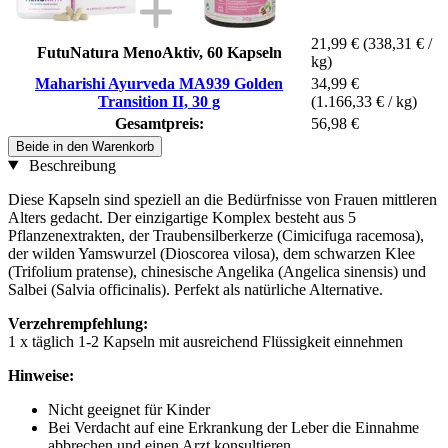
21,99 €
(338,31 € /
FutuNatura MenoAktiv, 60 Kapseln
kg)
Maharishi Ayurveda MA939 Golden
34,99 €
Transition II, 30 g
(1.166,33 € / kg)
Gesamtpreis:
56,98 €
Beide in den Warenkorb
Beschreibung
Diese Kapseln sind speziell an die Bedürfnisse von Frauen mittleren
Alters gedacht. Der einzigartige Komplex besteht aus 5
Pflanzenextrakten, der Traubensilberkerze (Cimicifuga racemosa),
der wilden Yamswurzel (Dioscorea vilosa), dem schwarzen Klee
(Trifolium pratense), chinesische Angelika (Angelica sinensis) und
Salbei (Salvia officinalis). Perfekt als natürliche Alternative.
Verzehrempfehlung:
1 x täglich 1-2 Kapseln mit ausreichend Flüssigkeit einnehmen
Hinweise:
Nicht geeignet für Kinder
Bei Verdacht auf eine Erkrankung der Leber die Einnahme
abbrechen und einen Arzt konsultieren.