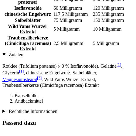
pratense)
Isoflavonoide
60 Milligramm
120 Milligramm
chinesische Engelwurz
117,5 Milligramm
235 Milligramm
Salbeiblätter
75 Milligramm
150 Milligramm
Wild Yams Wurzel-
5 Milligramm
10 Milligramm
Extrakt
Traubensilberkerze
(Cimicifuga racemosa)
2,5 Milligramm
5 Milligramm
Extrakt
Zutaten
[1]
Rotklee (Trifolium pratense) (40 % Isoflavonoide), Gelatine
,
[1]
Glycerin
, chinesische Engelwurz, Salbeiblätter,
[2]
Magnesiumstearat
, Wild Yams Wurzel-Extrakt,
Traubensilberkerze (Cimicifuga racemosa) Extrakt
Kapselhülle
Antibackmittel
Rechtliche Informationen
Passend dazu