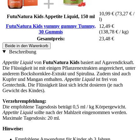
10,99 €
(73,27 € /
FutuNatura Kids Appetite Liquid, 150 ml
l)
FutuNatura Kids yummy gummy Tummy,
12,49 €
30 Gummis
(138,78 € / kg)
Gesamtpreis:
23,48 €
Beide in den Warenkorb
Beschreibung
Appetite Liquid
von
FutuNatura
Kids
basiert auf Agavendicksaft.
Die Flüssigkeit ist mit einigen Pflanzenextrakten angereichert, unter
anderem Bockshornklee-Extrakt und Spirulina. Zudem sind auch
Kupfer und Mangan enthalten.
Appetite Liquid
ist frei von
Gentechnik. Die Flüssigkeit lässt sich leicht dosieren (je nach
Gewicht des Kindes).
Verzehrempfehlung:
Die empfohlene Tagesdosis beträgt 0,5 ml / kg Körpergewicht.
Appetite Liquid
sollte nach der Mahlzeit eingenommen werden.
Maximale Tagesdosis: 20 ml.
Hinweise:
Empfohlene Anwendung für Kinder ab 3 Jahren.