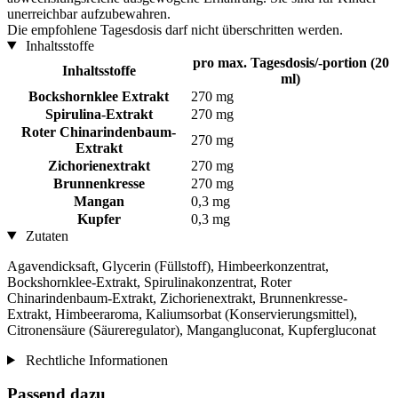
unerreichbar aufzubewahren.
Die empfohlene Tagesdosis darf nicht überschritten werden.
Inhaltsstoffe
pro max. Tagesdosis/-portion (20
Inhaltsstoffe
ml)
Bockshornklee Extrakt
270 mg
Spirulina-Extrakt
270 mg
Roter Chinarindenbaum-
270 mg
Extrakt
Zichorienextrakt
270 mg
Brunnenkresse
270 mg
Mangan
0,3 mg
Kupfer
0,3 mg
Zutaten
Agavendicksaft, Glycerin (Füllstoff), Himbeerkonzentrat,
Bockshornklee-Extrakt, Spirulinakonzentrat, Roter
Chinarindenbaum-Extrakt, Zichorienextrakt, Brunnenkresse-
Extrakt, Himbeeraroma, Kaliumsorbat (Konservierungsmittel),
Citronensäure (Säureregulator), Mangangluconat, Kupfergluconat
Rechtliche Informationen
Passend dazu