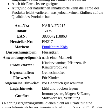
Auch für Erwachsene geeignet.
Aufgrund der natürlichen Inhaltsstoffe kann die Farbe des
Produkts leicht variieren, was jedoch keinen Einfluss auf die
Qualität des Produkts hat.
Art.-Nr.:
NARA-FN217
Inhalt:
150 ml
EAN:
3830072118863
Hersteller-Nr.:
FN217
Marken:
FutuNatura Kids
Darreichungsform:
Flüssigkeit
Anwendungszeitpunkt:
nach einer Mahlzeit
Kindervitamine, Pflanzen- &
Produktarten:
Kräuterprodukte
Eigenschaften:
Gentechnikfrei
Für wen?:
Für Kinder
Allgemeine Hinweise:
vor Gebrauch gut schütteln
Lagerhinweis:
kühl und trocken lagern
Immunsystem, Magen & Darm,
Gut für:
Stoffwechsel, Verdauung
i
Nahrungsergänzungsmittel dienen nicht als Ersatz für eine
abwechslungsreiche ausgewogene Ernährung. Sie sind für Kinder