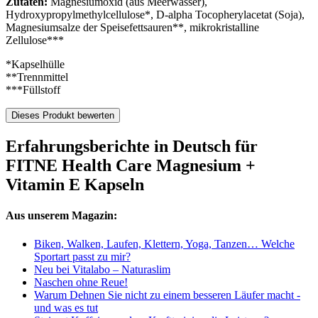
Zutaten:
Magnesiumoxid (aus Meerwasser),
Hydroxypropylmethylcellulose*, D-alpha Tocopherylacetat (Soja),
Magnesiumsalze der Speisefettsauren**, mikrokristalline
Zellulose***
*Kapselhülle
**Trennmittel
***Füllstoff
Dieses Produkt bewerten
Erfahrungsberichte in Deutsch für
FITNE Health Care Magnesium +
Vitamin E Kapseln
Aus unserem Magazin:
Biken, Walken, Laufen, Klettern, Yoga, Tanzen… Welche
Sportart passt zu mir?
Neu bei Vitalabo – Naturaslim
Naschen ohne Reue!
Warum Dehnen Sie nicht zu einem besseren Läufer macht -
und was es tut