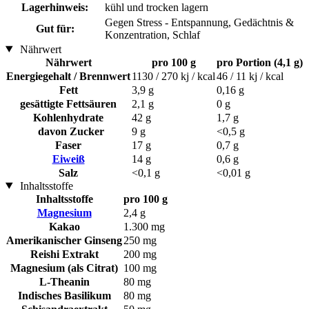
Lagerhinweis:
kühl und trocken lagern
Gegen Stress - Entspannung, Gedächtnis &
Gut für:
Konzentration, Schlaf
Nährwert
Nährwert
pro 100 g
pro Portion (4,1 g)
Energiegehalt / Brennwert
1130 / 270 kj / kcal
46 / 11 kj / kcal
Fett
3,9 g
0,16 g
gesättigte Fettsäuren
2,1 g
0 g
Kohlenhydrate
42 g
1,7 g
davon Zucker
9 g
<0,5 g
Faser
17 g
0,7 g
Eiweiß
14 g
0,6 g
Salz
<0,1 g
<0,01 g
Inhaltsstoffe
Inhaltsstoffe
pro 100 g
Magnesium
2,4 g
Kakao
1.300 mg
Amerikanischer Ginseng
250 mg
Reishi Extrakt
200 mg
Magnesium (als Citrat)
100 mg
L-Theanin
80 mg
Indisches Basilikum
80 mg