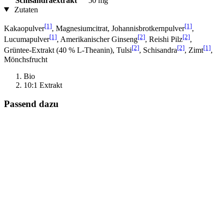
Schisandraextrakt
50 mg
Zutaten
[1]
[1]
Kakaopulver
, Magnesiumcitrat, Johannisbrotkernpulver
,
[1]
[2]
[2]
Lucumapulver
, Amerikanischer Ginseng
, Reishi Pilz
,
[2]
[2]
[1]
Grüntee-Extrakt (40 % L-Theanin), Tulsi
, Schisandra
, Zimt
,
Mönchsfrucht
Bio
10:1 Extrakt
Passend dazu