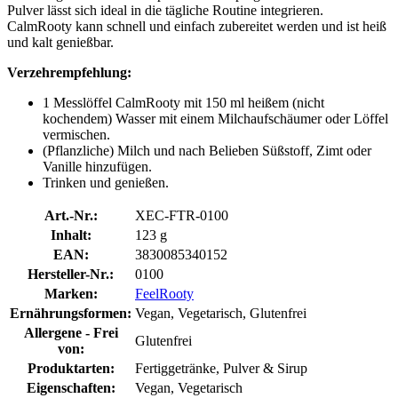
Pulver lässt sich ideal in die tägliche Routine integrieren.
CalmRooty kann schnell und einfach zubereitet werden und ist heiß
und kalt genießbar.
Verzehrempfehlung:
1 Messlöffel CalmRooty mit 150 ml heißem (nicht
kochendem) Wasser mit einem Milchaufschäumer oder Löffel
vermischen.
(Pflanzliche) Milch und nach Belieben Süßstoff, Zimt oder
Vanille hinzufügen.
Trinken und genießen.
Art.-Nr.:
XEC-FTR-0100
Inhalt:
123 g
EAN:
3830085340152
Hersteller-Nr.:
0100
Marken:
FeelRooty
Ernährungsformen:
Vegan, Vegetarisch, Glutenfrei
Allergene - Frei
Glutenfrei
von:
Produktarten:
Fertiggetränke, Pulver & Sirup
Eigenschaften:
Vegan, Vegetarisch