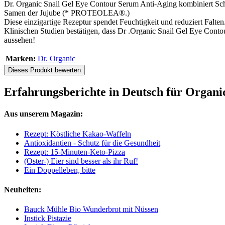
Dr. Organic Snail Gel Eye Contour Serum Anti-Aging kombiniert Schn
Samen der Jujube (* PROTEOLEA®.)
Diese einzigartige Rezeptur spendet Feuchtigkeit und reduziert Falten
Klinischen Studien bestätigen, dass Dr .Organic Snail Gel Eye Conto
aussehen!
Marken:
Dr. Organic
Dieses Produkt bewerten
Erfahrungsberichte in Deutsch für Organi
Aus unserem Magazin:
Rezept: Köstliche Kakao-Waffeln
Antioxidantien - Schutz für die Gesundheit
Rezept: 15-Minuten-Keto-Pizza
(Oster-) Eier sind besser als ihr Ruf!
Ein Doppelleben, bitte
Neuheiten:
Bauck Mühle Bio Wunderbrot mit Nüssen
Instick Pistazie