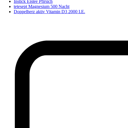
Instick Eistee Pfirsich
tetesept Magnesium 500 Nacht
Doppelherz aktiv Vitamin D3 2000 I.E.