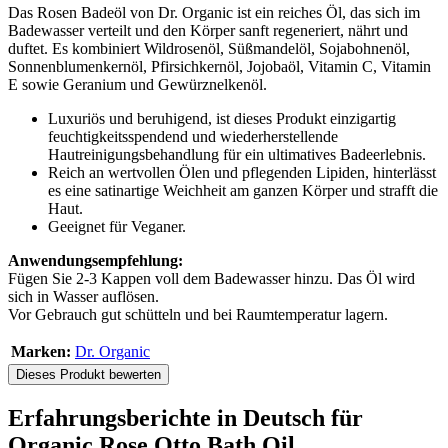
Das Rosen Badeöl von Dr. Organic ist ein reiches Öl, das sich im
Badewasser verteilt und den Körper sanft regeneriert, nährt und
duftet. Es kombiniert Wildrosenöl, Süßmandelöl, Sojabohnenöl,
Sonnenblumenkernöl, Pfirsichkernöl, Jojobaöl, Vitamin C, Vitamin
E sowie Geranium und Gewürznelkenöl.
Luxuriös und beruhigend, ist dieses Produkt einzigartig
feuchtigkeitsspendend und wiederherstellende
Hautreinigungsbehandlung für ein ultimatives Badeerlebnis.
Reich an wertvollen Ölen und pflegenden Lipiden, hinterlässt
es eine satinartige Weichheit am ganzen Körper und strafft die
Haut.
Geeignet für Veganer.
Anwendungsempfehlung:
Fügen Sie 2-3 Kappen voll dem Badewasser hinzu. Das Öl wird
sich in Wasser auflösen.
Vor Gebrauch gut schütteln und bei Raumtemperatur lagern.
Marken:
Dr. Organic
Dieses Produkt bewerten
Erfahrungsberichte in Deutsch für
Organic Rose Otto Bath Oil